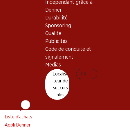
Indépendant grâce à
Denner
Durabilité
Newsletter
Sponsoring
Qualité
Restez au courant grâce à la newsletter Denner. Inscrivez-
Publicités
vous maintenant!
Code de conduite et
Adresse e-mail
s’inscrire
signalement
Médias
Localisa
FR
teur de
Services
Succursales
succurs
Aperçu
Localisateur de succursales
ales
Abonner l'Hebdo Denner
Nouveaux sites
Alarme pour actions
Liste d'achats
Appli Denner