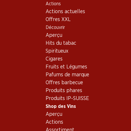
Actions
Table Of Content
Home
Shop des Vins
Vins/champagnes
Aller au contenu principal
Aller à la table des matières
Aller au menu principal
Actions actuelles
Vin rouge
Autriche
Basse-Autriche
Vin rouge_old - Origine:
Offres XXL
Découvrir
Autriche, Basse-Autriche
Autriche
Basse-Autriche
Aperçu
Hits du tabac
Spiritueux
Cigares
Fruits et Légumes
59.70
Pafums de marque
59.70
Bouteille: 9.95
Bouteille: 9.95
Offres barbecue
Schloss Bockfliess Grüner
Schloss Bockfliess Zweigelt
Veltliner vom Löss
Produits phares
2025
2025
Produits IP-SUISSE
(16)
(46)
Shop des Vins
Aperçu
Actions
Assortiment