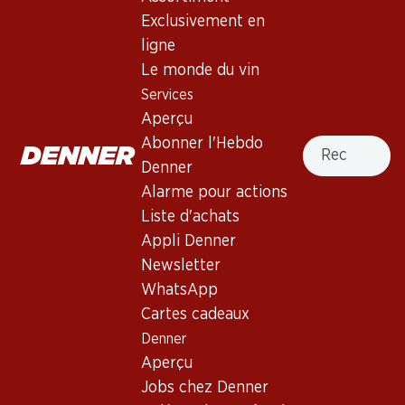
Exclusivement en
ligne
Le monde du vin
Services
129.–
Aperçu
Bouteille: 21.50
Zweigelt Burg Reserve
Recherche
Abonner l'Hebdo
2023
Denner
(3)
Alarme pour actions
Liste d'achats
Appli Denner
Newsletter
WhatsApp
3 produits
Cartes cadeaux
Denner
Aperçu
Haut de la page
Jobs chez Denner