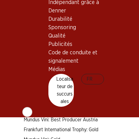
Indépendant grâce à
Bon à savoir
Denner
Durabilité
Cépage
Sponsoring
Zweigelt
Qualité
Type de vin
Publicités
Vin rouge
Code de conduite et
Maturité
signalement
1–3 ans
Médias
Localisa
FR
Distinctions
teur de
Berliner Wein Trophy: Bester Produzent Österreich
succurs
ales
Frankfurt International Trophy: Best Producer
Austria
Mundus Vini: Best Producer Austria
Frankfurt International Trophy: Gold