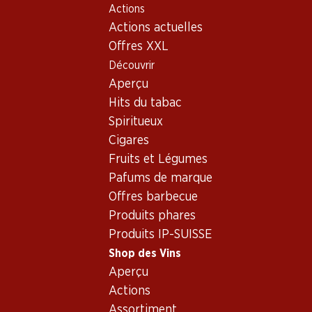
Actions
Table Of Content
Home
Shop des Vins
Vins/champagnes
Aller au contenu principal
Aller à la table des matières
Aller au menu principal
Actions actuelles
Vin rouge
Autriche
Basse-Autriche
Schloss Bockfliess Zweigelt
Offres XXL
Découvrir
Aperçu
Hits du tabac
Spiritueux
Cigares
Fruits et Légumes
Pafums de marque
Offres barbecue
Produits phares
Produits IP-SUISSE
Shop des Vins
Aperçu
Recto
Verso
Emballage
Actions
Assortiment