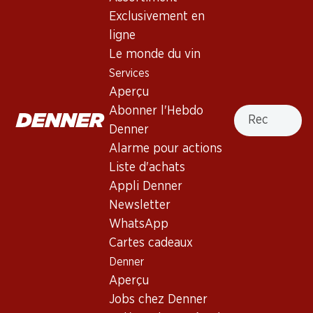
3.5
(16)
Exclusivement en
Schloss Bockfliess Zweigelt
ligne
Le monde du vin
Vin rouge
,
Autriche
,
Basse-Autriche
, 2025
Services
Robe rubis foncé avec de délicats reflets violets. Nez fin de
Aperçu
griotte et de thé noir, avec des notes épicées. Bouche
Recherche
Abonner l'Hebdo
pleine aux tanins moelleux. Finale persistante.
Denner
Alarme pour actions
59.70
Liste d'achats
Appli Denner
Prix par pièce: 9.95
à 6 x 75 cl
Newsletter
WhatsApp
Livrable
Cartes cadeaux
Denner
Aperçu
Jobs chez Denner