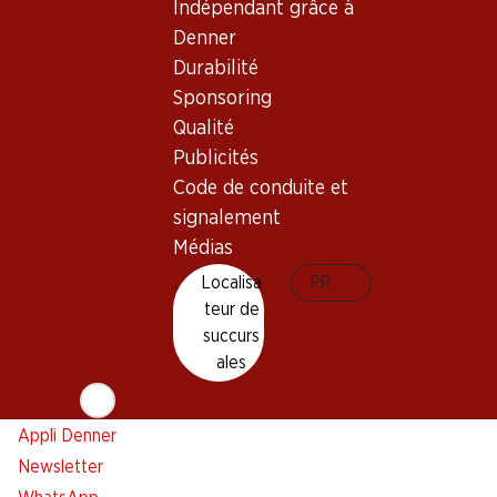
Indépendant grâce à
Denner
Newsletter
Durabilité
Restez au courant grâce à la newsletter Denner. Inscrivez-
Sponsoring
vous maintenant!
Qualité
Publicités
Adresse e-mail
s’inscrire
Code de conduite et
signalement
Médias
Services
Succursales
Localisa
FR
teur de
Aperçu
Localisateur de succursales
succurs
Abonner l'Hebdo Denner
Nouveaux sites
ales
Alarme pour actions
Liste d'achats
Appli Denner
Newsletter