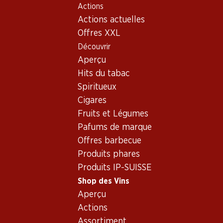
Actions
Table Of Content
Home
Shop des Vins
Vins/champagnes
Aller au contenu principal
Aller à la table des matières
Aller au menu principal
Actions actuelles
Vin rouge
Autriche
Vin rouge_old - Autriche
Offres XXL
Découvrir
Autriche
Aperçu
Hits du tabac
Spiritueux
Cigares
59.70
129.–
Fruits et Légumes
Bouteille: 9.95
Bouteille: 21.50
Schloss Bockfliess Grüner
Pafums de marque
Zweigelt Burg Reserve
Veltliner vom Löss
2023
Offres barbecue
2025
(3)
(46)
Produits phares
Produits IP-SUISSE
Shop des Vins
Aperçu
Actions
Assortiment