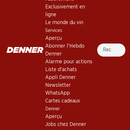
Exclusivement en
ligne
Le monde du vin
59.70
47.70
Bouteille: 9.95
Bouteille: 7.95
Services
Schloss Bockfliess Zweigelt
Landhaus Paul Zweigelt
Aperçu
Cool Paul
2025
(16)
2025
Recherche
Abonner l'Hebdo
Denner
Alarme pour actions
Liste d'achats
Appli Denner
Newsletter
4 produits
WhatsApp
Cartes cadeaux
Haut de la page
Denner
Aperçu
Jobs chez Denner