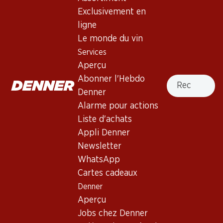
Exclusivement en
Services
Succursales
ligne
Aperçu
Localisateur de succursales
Le monde du vin
Abonner l'Hebdo Denner
Nouveaux sites
Services
Alarme pour actions
Aperçu
Liste d'achats
Recherche
Abonner l'Hebdo
Appli Denner
Denner
Newsletter
Alarme pour actions
WhatsApp
Liste d'achats
Cartes cadeaux
Appli Denner
Newsletter
À propos de Denner
Aide et contact
WhatsApp
Aperçu
Cartes cadeaux
FAQ
Jobs chez Denner
Denner
Formulaire de contact
Aperçu
Indépendant grâce à Denner
Service à la clientèle
Jobs chez Denner
Durabilité
Conditions de livraison