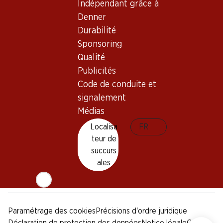
Indépendant grâce à
Sponsoring
Denner
Qualité
Durabilité
Publicités
Sponsoring
Code de conduite et
signalement
Qualité
Publicités
Médias
Code de conduite et
signalement
Appli Denner
Médias
Localisa
FR
teur de
succurs
Médias sociaux
ales
facebook
instagram
youtube
linkedin
tiktok
Paramétrage des cookies
Précisions d'ordre juridique