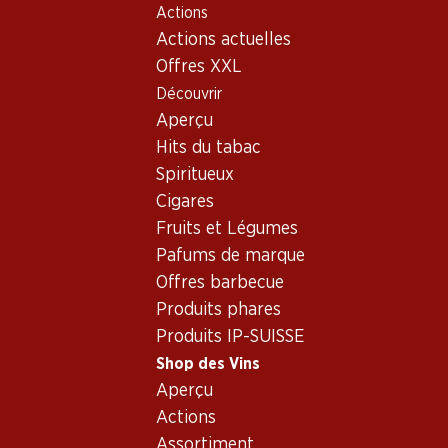
Actions
Table Of Content
Home
Shop des Vins
Assortiment vins
Aller au contenu principal
Aller à la table des matières
Aller au menu principal
Actions actuelles
Tinta del País (Tempranillo)
Offres XXL
Découvrir
Oups, aucun produit trouvé avec les critères définis...
Aperçu
Hits du tabac
Réinitialiser les filtres
Spiritueux
Cigares
Fruits et Légumes
Pafums de marque
Newsletter
Offres barbecue
Produits phares
Restez au courant grâce à la newsletter Denner. Inscrivez-
Produits IP-SUISSE
vous maintenant!
Shop des Vins
Adresse e-mail
Aperçu
s’inscrire
Actions
Assortiment