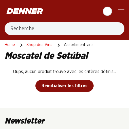
Table Of Content
Aller au contenu principal
Aller à la table des matières
Aller au menu principal
Recherche
Home
Shop des Vins
Assortiment vins
Moscatel de Setúbal
Oups, aucun produit trouvé avec les critères définis...
Réinitialiser les filtres
Newsletter