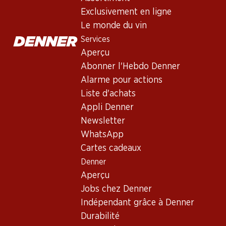
Exclusivement en ligne
Le monde du vin
Services
Aperçu
Abonner l'Hebdo Denner
Alarme pour actions
Newsletter
Liste d'achats
Appli Denner
Restez au courant grâce à la newsletter Denner. Inscrivez-vou
Newsletter
Adresse e-mail
WhatsApp
Cartes cadeaux
Denner
Aperçu
Services
Jobs chez Denner
Aperçu
Indépendant grâce à Denner
Abonner l'Hebdo Denner
Durabilité
Alarme pour actions