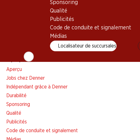
Sponsoring
Liste d'achats
Qualité
Appli Denner
Publicités
Newsletter
Code de conduite et signalement
WhatsApp
Médias
Cartes cadeaux
Localisateur de succursales
À propos de Denner
Aperçu
Jobs chez Denner
Indépendant grâce à Denner
Durabilité
Sponsoring
Qualité
Publicités
Code de conduite et signalement
Médias