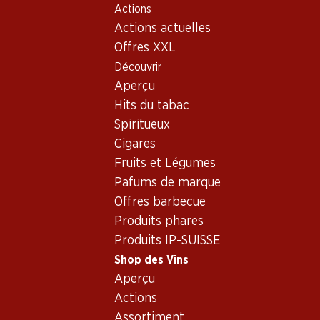
Actions
Table Of Content
Home
Shop des Vins
Assortiment vins
Aller au contenu principal
Aller à la table des matières
Aller au menu principal
Actions actuelles
Mantenegro
Offres XXL
Découvrir
Mantenegro
Aperçu
Exclusivité web !
Exclusivité web !
Hits du tabac
Spiritueux
129.–
236.70
Cigares
Bouteille: 21.50
Bouteille: 39.45
Fruits et Légumes
Anima Negra ÀN/2
Anima Negra AN/1
IGP Illes Balears
Vi de la Terra Illes
Pafums de marque
Balears IGP
2022
2021
Offres barbecue
(42)
(3)
Produits phares
Produits IP-SUISSE
Shop des Vins
Aperçu
Actions
Assortiment