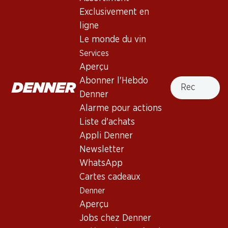
Exclusivement en
ligne
Haut de la page
Le monde du vin
Services
Aperçu
Recherche
Abonner l'Hebdo
Newsletter
Denner
Alarme pour actions
Restez au courant grâce à la newsletter Denner. Inscrivez-
vous maintenant!
Liste d'achats
Appli Denner
Adresse e-mail
s’inscrire
Newsletter
WhatsApp
Cartes cadeaux
Denner
Services
Succursales
Aperçu
Aperçu
Localisateur de succursales
Jobs chez Denner
Abonner l'Hebdo Denner
Nouveaux sites