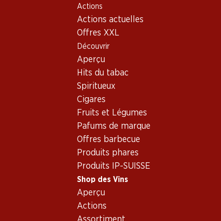
Actions
Table Of Content
Home
Shop des Vins
Assortiment vins
Aller au contenu principal
Aller à la table des matières
Aller au menu principal
Actions actuelles
Malvoisie (Pinot Gris)
Offres XXL
Découvrir
Malvoisie (Pinot Gris)
Aperçu
Hits du tabac
Spiritueux
71.70
83.70
Cigares
Bouteille: 11.95
Bouteille: 13.95
Fruits et Légumes
Carmelin Malvoisie du
Légende d’Automne blanc
Valais AOC
AOC Valais
Pafums de marque
2024
2024
Offres barbecue
(217)
(8)
Produits phares
Produits IP-SUISSE
Shop des Vins
Aperçu
Actions
2 produits
Assortiment