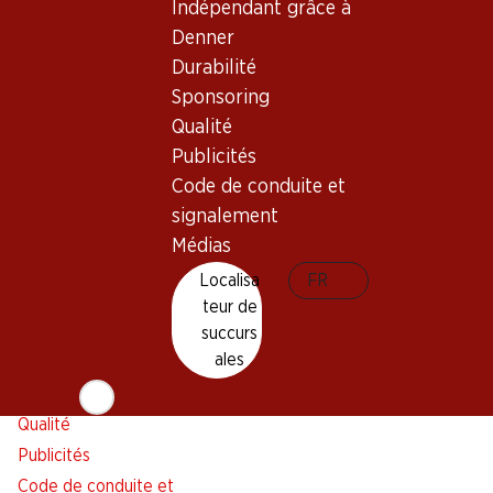
Indépendant grâce à
Alarme pour actions
Denner
Liste d'achats
Durabilité
Appli Denner
Sponsoring
Newsletter
Qualité
WhatsApp
Publicités
Cartes cadeaux
Code de conduite et
signalement
À propos de Denner
Aide et contact
Médias
Aperçu
FAQ
Localisa
FR
Jobs chez Denner
Formulaire de contact
teur de
Indépendant grâce à Denner
Service à la clientèle
succurs
ales
Durabilité
Conditions de livraison
Sponsoring
Qualité
Publicités
Code de conduite et