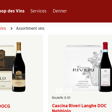
hop des Vins
Services
Denner
Vins
Assortiment vins
53.70
Bouteille: 8.95
Cascina Riveri Langhe DOC
 DOCG
Nebbiolo