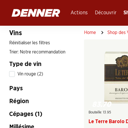
Table Of Content
Aller au contenu principal
Aller à la table des matières
Aller au menu principal
Actions
Découvrir
S
Vins
Home
Shop des 
Réinitialiser les filtres
Trier: Notre recommandation
Type de vin
Vin rouge (2)
Pays
Région
83.70
Bouteille: 13.95
Cépages (1)
Le Terre Barolo
Millésime