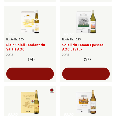
39.–
65.70
Bouteille: 6.50
Bouteille: 10.95
Plein Soleil Fendant du
Soleil du Léman Epesses
Valais AOC
AOC Lavaux
2025
2025
(74)
(97)
53.70
53.70