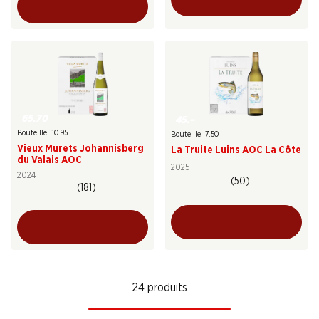
65.70
45.–
Bouteille: 10.95
Bouteille: 7.50
Vieux Murets Johannisberg
La Truite Luins AOC La Côte
du Valais AOC
2025
2024
(50)
(181)
24 produits