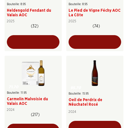
Bouteille: 8.95
Bouteille: 8.95
Heldengold Fendant du
Le Pied de Vigne Féchy AOC
Valais AOC
La Côte
2025
2025
(32)
(74)
71.70
95.70
Bouteille: 11.95
Bouteille: 15.95
Carmelin Malvoisie du
Oeil de Perdrix de
Valais AOC
Nêuchatel Rosé
2024
2024
(217)