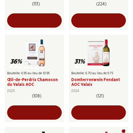
(113)
(224)
36%
31%
41.70
39.95
au lieu de 65.70
au lieu de 58.50
Bouteille: 6.95 au lieu de 10.95
Bouteille: 6.70 au lieu de 9.75
Œil-de-Perdrix Chamoson
Domherrenwein Fendant
du Valais AOC
AOC Valais
2025
2024
(108)
(121)