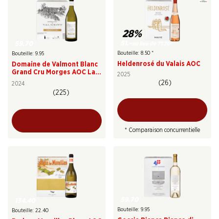
28%
51.–
59.70
au lieu de 71.70
*
Bouteille: 8.50
*
Bouteille: 9.95
Heldenrosé du Valais AOC
Domaine de Valmont Blanc
Grand Cru Morges AOC La
2025
Côte
(26)
2024
(225)
* Comparaison concurrentielle
59.70
134.40
Bouteille: 9.95
Bouteille: 22.40