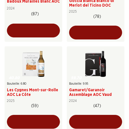
Goccia Bianca Bianco di
Badoux Murailles Blanc AOC
Merlot del Ticino DOC
2024
2025
(87)
(78)
40.80
59.70
Bouteille: 6.80
Bouteille: 9.95
Les Cygnes Mont-sur-Rolle
Gamaret/Garanoir
AOC La Côte
Assemblage AOC Vaud
2025
2024
(59)
(47)