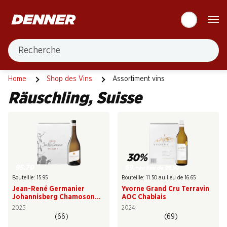
Table Of Content
Aller au contenu principal
Aller à la table des matières
Aller au menu principal
Recherche
Suisse
Home
Shop des Vins
Assortiment vins
Räuschling, Suisse
30%
95.70
69.–
au lieu de 99.90
Bouteille: 15.95
Bouteille: 11.50 au lieu de 16.65
Jean-René Germanier
Yvorne Grand Cru Terravin
Johannisberg Chamoson
AOC Chablais
AOC Valais
2025
2024
(66)
(69)