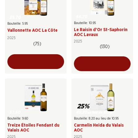
65.70
35.70
Bouteille: 10.95
Bouteille: 5.95
Le Raisin d’Or St-Saphorin
Vallonnette AOC La Côte
AOC Lavaux
2025
2025
(75)
(130)
25%
57.60
49.20
au lieu de 65.70
Bouteille: 9.60
Bouteille: 8.20 au lieu de 10.95
Treize Étoiles Fendant du
Carmelin Heida du Valais
Valais AOC
AOC
2025
2025