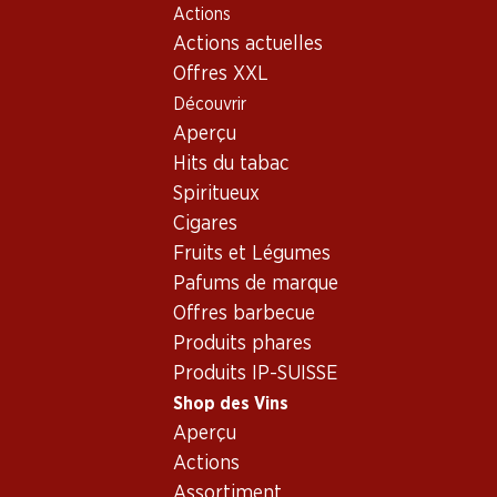
Actions
Table Of Content
Home
Shop des Vins
Assortiment vins
Aller au contenu principal
Aller à la table des matières
Aller au menu principal
Actions actuelles
Espagne - Rioja
Offres XXL
Découvrir
Espagne
Rioja
Aperçu
Hits du tabac
Spiritueux
29.70
83.70
Cigares
Bouteille: 4.95
Bouteille: 13.95
Fruits et Légumes
Era Costana Tempranillo
Coto de Imaz Reserva Rioja
Rioja DOCa
DOCa
Pafums de marque
2024
2021
Offres barbecue
(16)
(45)
Produits phares
Produits IP-SUISSE
Shop des Vins
Aperçu
Actions
Assortiment