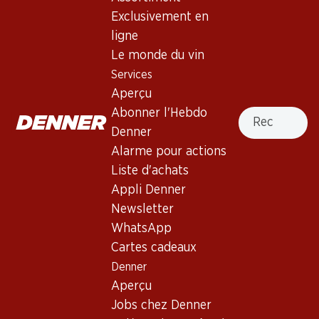
Exclusivement en
21%
ligne
31.20
65.70
au lieu de 39.60
Bouteille: 5.20 au lieu de 6.60
Bouteille: 10.95
Le monde du vin
Era Costana Reserva Rioja
Marqués de Cáceres
Services
DOCa
Crianza Rioja DOCa
Aperçu
2020
2022
(14)
(9)
Recherche
Abonner l'Hebdo
Denner
Alarme pour actions
Liste d'achats
Appli Denner
Newsletter
Exclusivité web !
WhatsApp
Cartes cadeaux
137.70
269.70
Denner
Bouteille: 22.95
Bouteille: 44.95
Aperçu
Faustino I Gran Reserva
Macán Clásico Rioja DOCa
Rioja DOCa
Jobs chez Denner
2022
2016