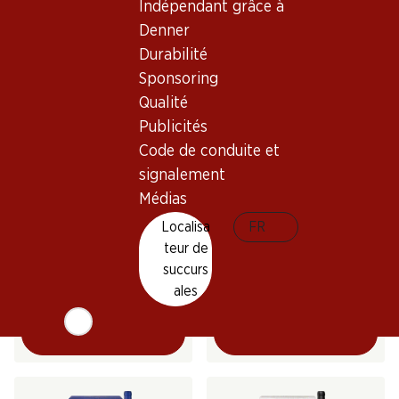
Indépendant grâce à
(658)
Denner
Durabilité
Sponsoring
Qualité
Publicités
Code de conduite et
signalement
Médias
105.–
89.70
Bouteille: 17.50
Bouteille: 14.95
Localisa
FR
Bodegas Laturce Reserva
Glorioso Reserva Rioja
teur de
Rioja DOCa
DOCa
succurs
2021
2021
(281)
(200)
ales