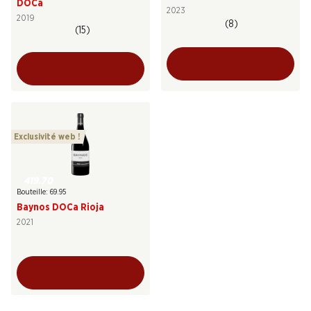
DOCa
2023
2019
(8)
(15)
Exclusivité web !
419.70
Bouteille: 69.95
Baynos DOCa Rioja
2021