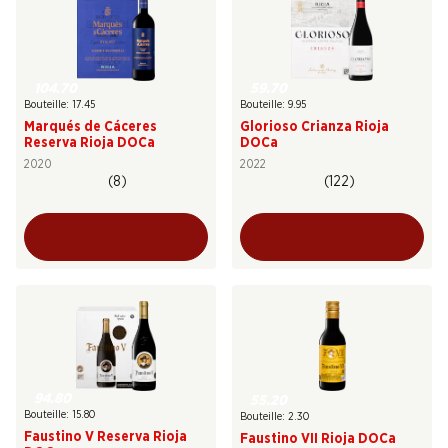
104.70
59.70
Bouteille: 17.45
Bouteille: 9.95
Marqués de Cáceres
Glorioso Crianza Rioja
Reserva Rioja DOCa
DOCa
2020
2022
(8)
(122)
94.80
55.20
Bouteille: 15.80
Bouteille: 2.30
Faustino V Reserva Rioja
Faustino VII Rioja DOCa