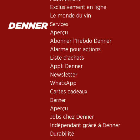
Exclusivement en ligne
Le monde du vin
Services
Aperçu
Abonner l'Hebdo Denner
Alarme pour actions
Newsletter
Liste d'achats
Appli Denner
Restez au courant grâce à la newsletter Denner. Inscrivez-vou
Newsletter
Adresse e-mail
WhatsApp
Cartes cadeaux
Denner
Aperçu
Services
Jobs chez Denner
Aperçu
Indépendant grâce à Denner
Abonner l'Hebdo Denner
Durabilité
Alarme pour actions