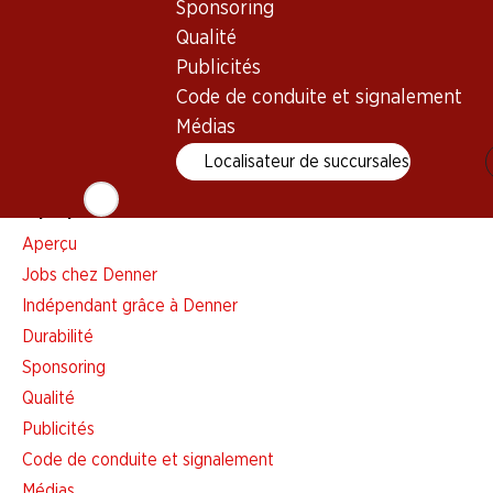
Sponsoring
Liste d'achats
Qualité
Appli Denner
Publicités
Newsletter
Code de conduite et signalement
WhatsApp
Médias
Cartes cadeaux
Localisateur de succursales
À propos de Denner
Aperçu
Jobs chez Denner
Indépendant grâce à Denner
Durabilité
Sponsoring
Qualité
Publicités
Code de conduite et signalement
Médias