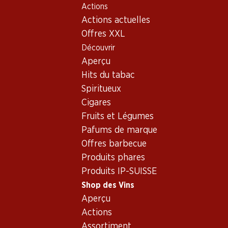
Actions
Table Of Content
Home
Shop des Vins
Assortiment vins
Aller au contenu principal
Aller à la table des matières
Aller au menu principal
Actions actuelles
Cabernet Sauvignon, Espagn
Offres XXL
Découvrir
Espagne
Cabernet Sauvignon
Aperçu
Exclusivité web !
Hits du tabac
Spiritueux
76.80
267.–
59.70
Cigares
Bouteille: 12.80
Bouteille: 44.50
Bouteille: 9.95
Fruits et Légumes
Los Condes Gran
Hacienda
Ramón Roque
Reserva Catalunya
Monasterio D.O.
Reserva Cata
Pafums de marque
DO
Ribera del Duero
DO
2019
2021
2020
Offres barbecue
(402)
(8)
Produits phares
Produits IP-SUISSE
Shop des Vins
Aperçu
Actions
Assortiment