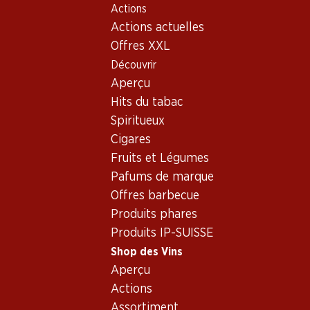
Actions
Table Of Content
Home
Shop des Vins
Assortiment vins
Aller au contenu principal
Aller à la table des matières
Aller au menu principal
Actions actuelles
Carménère, Chili
Offres XXL
Découvrir
Chili
Carménère
Aperçu
Hits du tabac
Spiritueux
75.30
29.70
Cigares
Bouteille: 12.55
Bouteille: 4.95
Fruits et Légumes
Luis Felipe Edwards
Los Pasos
Terraced
Carménère
Pafums de marque
Carmenère Gran
2023
2024
Reserva
Offres barbecue
(644)
(153)
Produits phares
Produits IP-SUISSE
Shop des Vins
Aperçu
Actions
Assortiment