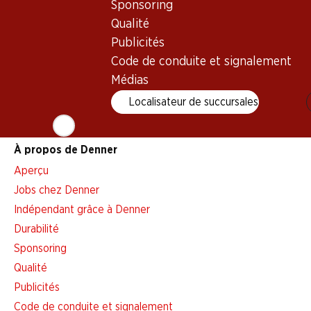
Sponsoring
Alarme pour actions
Qualité
Liste d'achats
Publicités
Appli Denner
Code de conduite et signalement
Newsletter
Médias
WhatsApp
Localisateur de succursales
Cartes cadeaux
À propos de Denner
Aperçu
Jobs chez Denner
Indépendant grâce à Denner
Durabilité
Sponsoring
Qualité
Publicités
Code de conduite et signalement