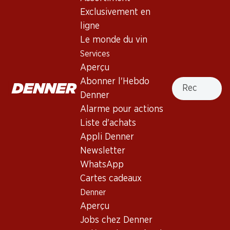
Exclusivement en
ligne
23.70
Le monde du vin
23.40
Bouteille: 3.95
Bouteille: 1.95
Services
Zonneberg Sauvignon Blanc
Divine Hope Chenin Blanc
Aperçu
Western Cape PET
2025
(52)
Recherche
Abonner l'Hebdo
Denner
Alarme pour actions
Liste d'achats
Appli Denner
Newsletter
WhatsApp
Cartes cadeaux
59.70
21.–
Denner
Bouteille: 9.95
Bouteille: 3.50
Aperçu
Boschendal Pinotage
Zonnewyn Chenin Blanc
Sommelier Selection
Jobs chez Denner
2025
2021