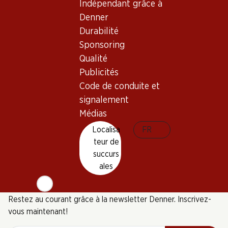
(65)
Indépendant grâce à
(3)
Denner
Durabilité
Sponsoring
Qualité
Publicités
6 produits
Code de conduite et
signalement
Médias
Haut de la page
Localisa
FR
teur de
succurs
ales
Newsletter
Restez au courant grâce à la newsletter Denner. Inscrivez-
vous maintenant!