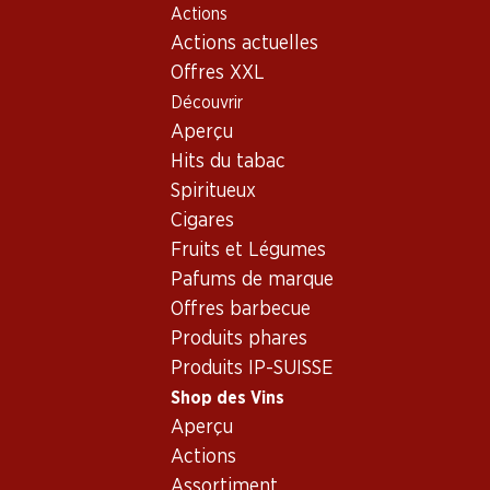
Actions
Table Of Content
Home
Shop des Vins
Vins/champagnes
Rosé
Aller au contenu principal
Aller à la table des matières
Aller au menu principal
Actions actuelles
Afrique du Sud
Rosé_old - Afrique du Sud
Offres XXL
Découvrir
Afrique du Sud
Aperçu
Hits du tabac
Exclusivité web !
Spiritueux
Cigares
59.70
161.70
Fruits et Légumes
Bouteille: 9.95
Bouteille: 26.95
Boschendal Chardonnay
Pafums de marque
The Chocolate Block
Sommelier Selection
2022
Offres barbecue
2024
(17)
(17)
Produits phares
Produits IP-SUISSE
Shop des Vins
Aperçu
Actions
Assortiment