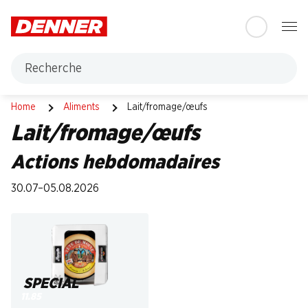
Table Of Content
Aller au contenu principal
Aller à la table des matières
Aller au menu principal
Recherche
Lait/fromage/œufs
Home
Aliments
Lait/fromage/œufs
Lait/fromage/œufs
Actions hebdomadaires
30.07–05.08.2026
SPECIAL
11.85