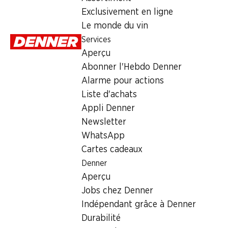
Exclusivement en ligne
Le monde du vin
Services
Aperçu
Abonner l'Hebdo Denner
Alarme pour actions
SPECIA
35%
SPECIAL
Liste d'achats
5.30
*
5.95
3.45
au lieu de 9.20
Appli Denner
Fromage
Fromage à tartiner
Schwingerkäse
L'horloger
Newsletter
Kiri
Natour
200 g
WhatsApp
24 portions, 432 g
200 g
Cartes cadeaux
Denner
Aperçu
* Uniquement en
romande
Jobs chez Denner
Indépendant grâce à Denner
Durabilité