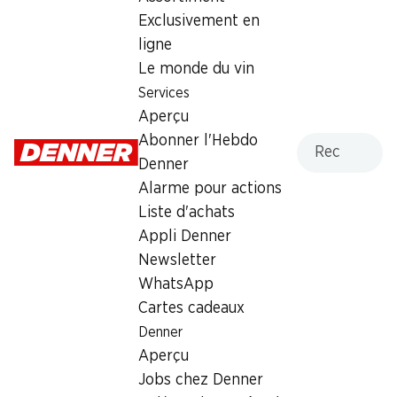
12.95
Exclusivement en
ligne
Le monde du vin
Services
Aperçu
Recherche
Abonner l'Hebdo
Numéro d'article
1002476
Denner
Alarme pour actions
Liste d'achats
Les clients ont également
Appli Denner
acheté
Newsletter
WhatsApp
Cartes cadeaux
Denner
Aperçu
30%
30%
Jobs chez Denner