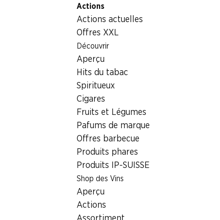
Actions
Table Of Content
Home
Aliments
Surgelés
Aller au contenu principal
Aller à la table des matières
Aller au menu principal
Actions actuelles
Glace Swiss Chocolate Mövenpick
Offres XXL
Découvrir
Aperçu
Hits du tabac
Spiritueux
Cigares
Fruits et Légumes
Pafums de marque
Offres barbecue
Produits phares
Glace Swiss Chocolate
Produits IP-SUISSE
Shop des Vins
Mövenpick
Aperçu
900 ml
Actions
Assortiment