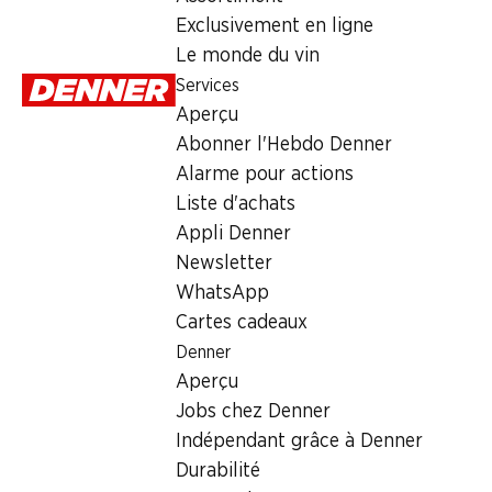
Exclusivement en ligne
Le monde du vin
Services
Aperçu
Abonner l'Hebdo Denner
Alarme pour actions
Liste d'achats
Appli Denner
Newsletter
WhatsApp
Newsletter
Cartes cadeaux
Restez au courant grâce à la newsletter Denner. Inscrivez-vou
Denner
Aperçu
Adresse e-mail
Jobs chez Denner
Indépendant grâce à Denner
Durabilité