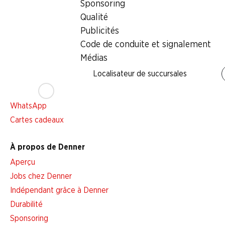
Sponsoring
Services
Qualité
Aperçu
Publicités
Abonner l'Hebdo Denner
Code de conduite et signalement
Alarme pour actions
Médias
Liste d'achats
Localisateur de succursales
Appli Denner
Newsletter
WhatsApp
Cartes cadeaux
À propos de Denner
Aperçu
Jobs chez Denner
Indépendant grâce à Denner
Durabilité
Sponsoring