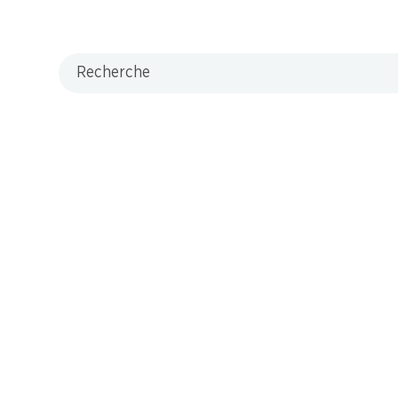
Recherche
7 produits
Haut de la page
s maintenant!