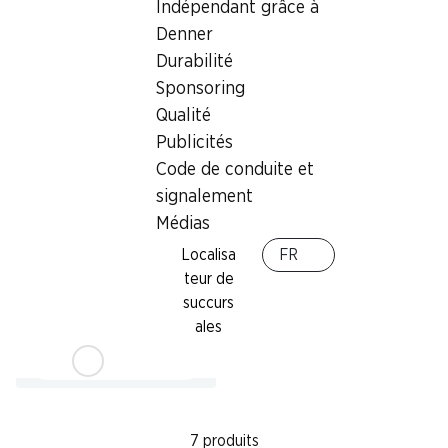
Indépendant grâce à
Provenance indiquée sur
prête à consommer, provenance
l’emballage, 1 kg
Denner
indiquée sur l’emballage, 200 g
Durabilité
Sponsoring
Qualité
Publicités
Code de conduite et
signalement
Médias
36%
Localisa
FR
2.50
au lieu de 3.95
teur de
Raisins blancs
succurs
Italie, le kg
ales
7 produits