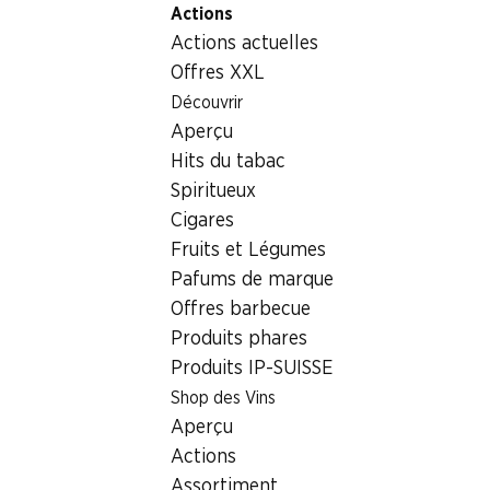
Actions
Table Of Content
Home
Aliments
Fruits et légumes
Aller au contenu principal
Aller à la table des matières
Aller au menu principal
Actions actuelles
Fruits et légumes
Offres XXL
Actions hebdomadaires
Découvrir
Fruits et légumes
Aperçu
06.08–12.08.2026
Hits du tabac
Spiritueux
Cigares
Fruits et Légumes
Pafums de marque
20%
21%
Offres barbecue
3.95
1.45
au lieu de 4.95
au lieu de 1.85
Produits phares
Pruneaux
Salade Batavia
Produits IP-SUISSE
1 kg
la pièce
Shop des Vins
Aperçu
Actions
Assortiment