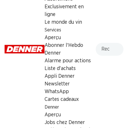
Exclusivement en
ligne
Le monde du vin
20%
30%
Services
3.95
au lieu de 4.95
2.90
au lieu de 4.15
Aperçu
Framboises
Courgettes IP-SUISSE
Recherche
Abonner l'Hebdo
Provenance indiquée sur
env. 500 g, le kg
l’emballage, 250 g
Denner
Alarme pour actions
Liste d'achats
Appli Denner
Newsletter
WhatsApp
Cartes cadeaux
Denner
34%
28%
Aperçu
–.99
au lieu de 1.50
1.79
au lieu de 2.50
Jobs chez Denner
Salade mêlée Rustico
Nectarines
Mmmh