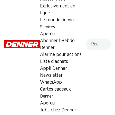
6.95
Exclusivement en
ligne
Le monde du vin
Services
Aperçu
Numéro d'article
1036039
Recherche
Abonner l'Hebdo
Denner
Alarme pour actions
Les clients ont également
Liste d'achats
acheté
Appli Denner
Newsletter
WhatsApp
Cartes cadeaux
Denner
Aperçu
32%
32%
Jobs chez Denner
8.90
8.90
au lieu de 13.20
au lieu de 13.20