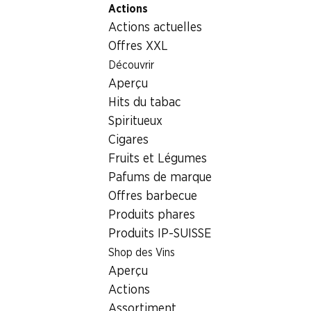
Actions
Table Of Content
Home
Non alimentaire
Hygiène corporelle
Aller au contenu principal
Aller à la table des matières
Aller au menu principal
Actions actuelles
Isana Lames de rasoir Men Pace 6+3D Flex
Offres XXL
Découvrir
Aperçu
Hits du tabac
Spiritueux
Cigares
Fruits et Légumes
Pafums de marque
Offres barbecue
Produits phares
Produits IP-SUISSE
Isana Lames de rasoir Men Pace
Shop des Vins
6+3D Flex
Aperçu
Actions
Assortiment