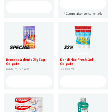
* Comparaison concurrentielle
SPECIAL
32%
9.95
6.60
au lieu de 9.75
Brosses à dents ZigZag
Dentifrice Fresh Gel
Colgate
Colgate
medium, 6 pièces
3 x 100 ml