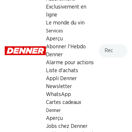
* Également sur les prix
Exclusivement en
promotionnels! Non cumulable
ligne
avec d’autres bons et rabais
spéciaux.
Le monde du vin
Services
Aperçu
Recherche
Abonner l'Hebdo
Denner
39%
39%
Alarme pour actions
8.95
au lieu de 14.90
8.95
au lieu de 14.90
Liste d'achats
Axe Deo Bodyspray Leather
Axe Deo Bodyspray Black
Appli Denner
& Cookies
2 x 200 ml
2 x 200 ml
Newsletter
WhatsApp
Cartes cadeaux
Denner
Aperçu
Jobs chez Denner