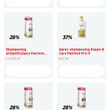
28%
37%
9.95
9.95
au lieu de 14.–
au lieu de 16.–
Shampooing
Après-shampooing Repair &
antipelliculaire Pantene
Care Pantene Pro-V
Pro-V
2 x 500 ml
800 ml
28%
28%