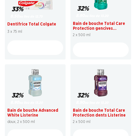
32%
33%
8.90
au lieu de 13.20
8.50
au lieu de 12.75
Bain de bouche Total Care
Dentifrice Total Colgate
Protection gencives
3 x 75 ml
Listerine
2 x 500 ml
32%
32%
8.90
8.90
au lieu de 13.20
au lieu de 13.20
Bain de bouche Advanced
Bain de bouche Total Care
White Listerine
Protection dents Listerine
doux, 2 x 500 ml
2 x 500 ml