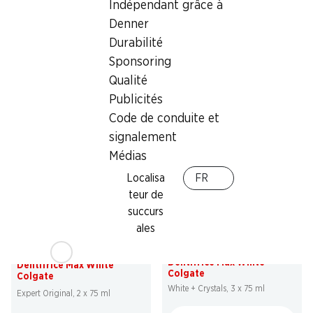
Indépendant grâce à
Denner
39%
29%
Durabilité
8.95
6.90
au lieu de 14.90
au lieu de 9.75
Sponsoring
Axe Deo Bodyspray Dark
Axe Body Face Hair Wash
Temptation
Ice Chill
Qualité
2 x 200 ml
3 x 250 ml
Publicités
Code de conduite et
signalement
Médias
Localisa
FR
teur de
succurs
30%
ales
20%
7.85
au lieu de 11.25
*
8.90
au lieu de 11.20
Dentifrice Max White
Dentifrice Max White
Colgate
Colgate
White + Crystals, 3 x 75 ml
Expert Original, 2 x 75 ml