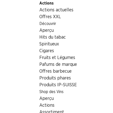
Actions
Table Of Content
Home
Non alimentaire
Hygiène corporelle
Aller au contenu principal
Aller à la table des matières
Aller au menu principal
Actions actuelles
Hygiène corporelle
Offres XXL
Actions hebdomadaires
Découvrir
Hygiène corporelle
Aperçu
06.08–12.08.2026
Hits du tabac
Spiritueux
Cigares
Fruits et Légumes
Pafums de marque
Offres barbecue
39%
Produits phares
8.95
au lieu de 14.90
25% a partir de 2 pièces
Produits IP-SUISSE
Axe Deo Bodyspray Africa
sur toutes les produits
Ceylor en emballage
Shop des Vins
individuel*
2 x 200 ml
Aperçu
Actions
Assortiment