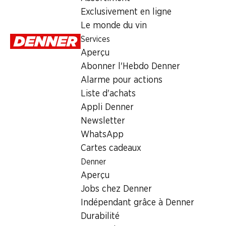
Exclusivement en ligne
Le monde du vin
Services
Aperçu
Abonner l'Hebdo Denner
Alarme pour actions
SPECIA
35%
SPECIAL
Liste d'achats
5.30
*
5.95
3.45
au lieu de 9.20
Appli Denner
Fromage
Fromage à tartiner
Schwingerkäse
L'horloger
Newsletter
Kiri
Natour
200 g
WhatsApp
24 portions, 432 g
200 g
Cartes cadeaux
Denner
Aperçu
* Uniquement en
romande
Jobs chez Denner
Indépendant grâce à Denner
Durabilité