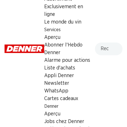
Exclusivement en
ligne
Actions hebdomadaires
Le monde du vin
06.08–12.08.2026
Services
Aperçu
Recherche
Abonner l'Hebdo
Denner
Alarme pour actions
13%
30%
Liste d'achats
9.50
au lieu de 10.95
*
2.60
Appli Denner
au lieu de 3.75
Anaconda serpents géants
Croissants au cacao
Newsletter
Haribo
Gusparo
WhatsApp
30 pièces, 1,2 kg
10 pièces, 450 g
Cartes cadeaux
Denner
Aperçu
* Comparaison concurrentielle
Jobs chez Denner