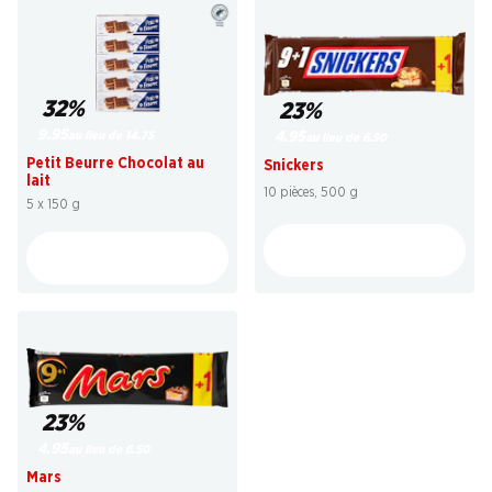
32%
23%
9.95
au lieu de 14.75
4.95
au lieu de 6.50
Petit Beurre Chocolat au
Snickers
lait
10 pièces, 500 g
5 x 150 g
23%
4.95
au lieu de 6.50
Mars