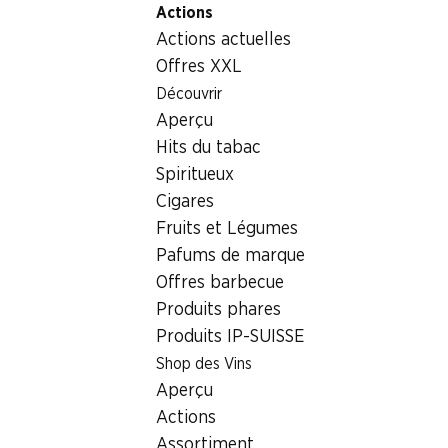
Actions
Table Of Content
Home
Aliments
Chocolat/sucreries
Aller au contenu principal
Aller à la table des matières
Aller au menu principal
Actions actuelles
Chocolat/sucreries
Offres XXL
Sensations du week-end
Découvrir
Chocolat/sucreries
Aperçu
06.08–09.08.2026
Hits du tabac
Spiritueux
Cigares
Fruits et Légumes
Pafums de marque
½ PRIX
Offres barbecue
24.95
au lieu de 49.90
Produits phares
Lindt Napolitains Swiss
Produits IP-SUISSE
Premium Minis
6 variétés, 1 kg
Shop des Vins
Aperçu
Actions
Assortiment