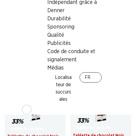
Indépendant grâce à
Denner
Durabilité
Sponsoring
31%
33%
Qualité
9.50
9.60
au lieu de 13.85
*
au lieu de 14.40
Publicités
Pixel acidulé Haribo
Tablette de chocolat Noir
Code de conduite et
Intense Excellence Lindt
150 pièces, 1,2 kg
70% Cacao, 3 x 100 g
signalement
Médias
Localisa
FR
* Comparaison concurrentielle
teur de
succurs
ales
33%
33%
9.60
au lieu de 14.40
9.60
au lieu de 14.40
Tablette de chocolat Noir