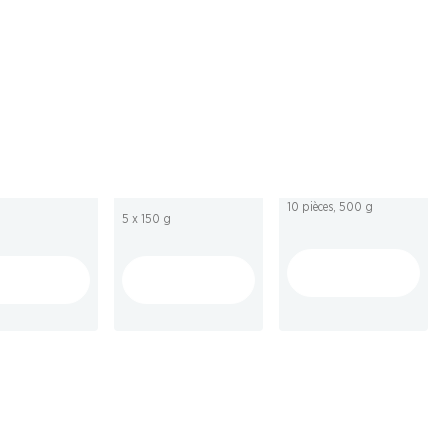
ECIAL
32%
23%
9.95
au lieu de 14.75
4.95
au lieu de 6.50
ccioli Mulino
Petit Beurre
Snickers
o
Chocolat au lait
10 pièces, 500 g
5 x 150 g