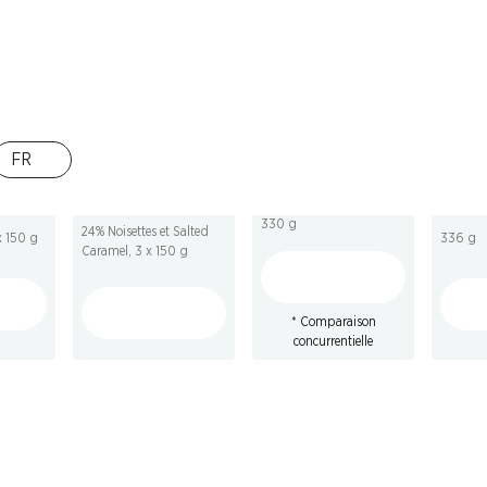
29%
33%
SP
3.45
au lieu de 4.90
*
FR
11.90
au lieu de 17.85
3.45
 17.85
Plum Cake Mulino
Tablette de
Pan Go
Bianco
chocolat Lait Les
 Les
Bianc
Grandes Lindt
330 g
t
24% Noisettes et Salted
x 150 g
336 g
Caramel, 3 x 150 g
* Comparaison
concurrentielle