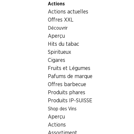
Actions
Table Of Content
Home
Aliments
Chocolat/sucreries
Aller au contenu principal
Aller à la table des matières
Aller au menu principal
Actions actuelles
Chocolat/sucreries
Offres XXL
Sensations du week-end
Découvrir
Chocolat/sucreries
Aperçu
06.08–09.08.2026
Hits du tabac
Spiritueux
Cigares
Fruits et Légumes
Pafums de marque
½ PRIX
Offres barbecue
24.95
au lieu de 49.90
Produits phares
Lindt Napolitains
Produits IP-SUISSE
Swiss Premium
Minis
6 variétés, 1 kg
Shop des Vins
Aperçu
Actions
Assortiment