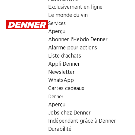
Exclusivement en ligne
Le monde du vin
Actions hebdomadaires
Services
06.08–12.08.2026
Aperçu
Abonner l'Hebdo Denner
Alarme pour actions
Liste d'achats
Appli Denner
13%
31%
Newsletter
30%
9.50
au lieu de 10.95
*
9.50
WhatsApp
au lieu de
2.60
au lieu de 3.75
Anaconda serpents
Pixel acidulé
Cartes cadeaux
Croissants au cacao
géants Haribo
Gusparo
150 pièces, 1,2 kg
Denner
30 pièces, 1,2 kg
10 pièces, 450 g
Aperçu
Jobs chez Denner
Indépendant grâce à Denner
* Comparai
* Comparaison
Durabilité
concurrentie
concurrentielle