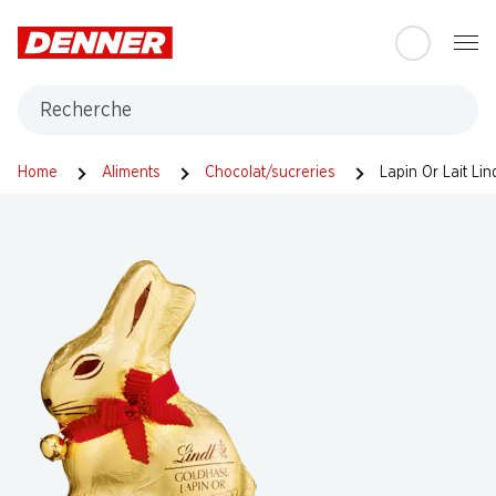
Table Of Content
Aller au contenu principal
Aller à la table des matières
Aller au menu principal
Recherche
Home
Aliments
Chocolat/sucreries
Lapin Or Lait Lin