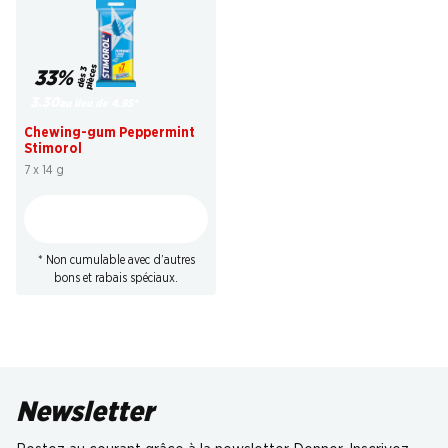
s
33%
d
è
s
3
pi
è
c
e
3.30
au lieu de 4.95
*
Chewing-gum Peppermint
Stimorol
7 x 14 g
* Non cumulable avec d’autres
bons et rabais spéciaux.
Newsletter