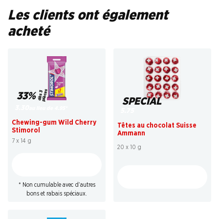
Les clients ont également
acheté
s
33%
d
è
s
3
pi
è
c
e
SPECIAL
3.30
au lieu de 4.95
*
5.75
Chewing-gum Wild Cherry
Têtes au chocolat Suisse
Stimorol
Ammann
7 x 14 g
20 x 10 g
* Non cumulable avec d’autres
bons et rabais spéciaux.