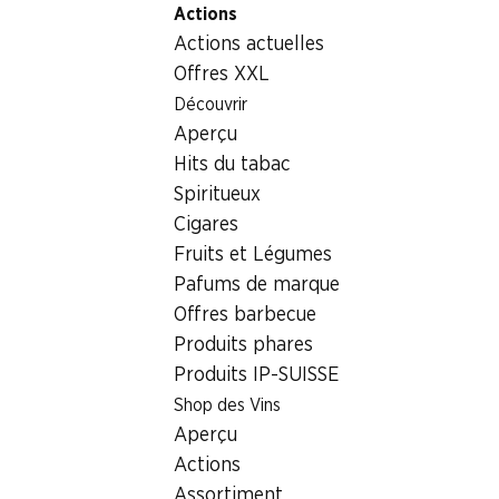
Actions
Table Of Content
Home
Non alimentaire
Hygiène corporelle
Aller au contenu principal
Aller à la table des matières
Aller au menu principal
Actions actuelles
Isana Men Haargel 5
Offres XXL
Découvrir
Aperçu
Hits du tabac
Spiritueux
Cigares
Fruits et Légumes
Pafums de marque
Offres barbecue
Produits phares
Produits IP-SUISSE
Shop des Vins
Isana Men Haargel 5
Aperçu
Actions
Assortiment