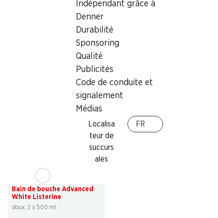
Indépendant grâce à
25% a partir de 2 pièces
Bain de bouche Total Care
sur toutes les produits
Denner
Protection dents Listerine
Ceylor en emballage
individuel*
Durabilité
2 x 500 ml
Sponsoring
Qualité
Publicités
* Également sur les prix
Code de conduite et
promotionnels! Non cumulable
avec d’autres bons et rabais
signalement
spéciaux.
Médias
Localisa
FR
teur de
succurs
ales
32%
8.90
au lieu de 13.20
Bain de bouche Advanced
White Listerine
doux, 2 x 500 ml