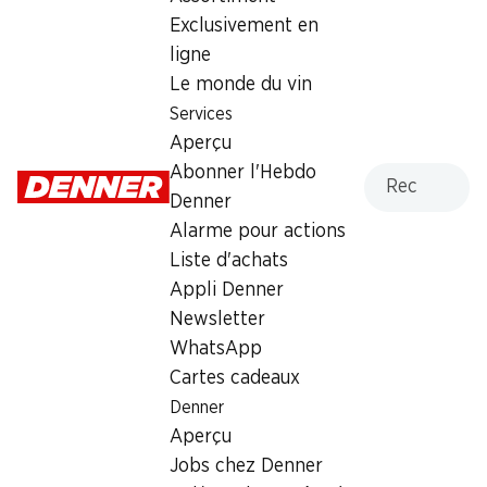
1.85
Exclusivement en
ligne
Le monde du vin
Services
Aperçu
Numéro d'article
1032042
Recherche
Abonner l'Hebdo
Denner
Alarme pour actions
Les clients ont également
Liste d'achats
acheté
Appli Denner
Newsletter
WhatsApp
Cartes cadeaux
Denner
Aperçu
32%
Jobs chez Denner
8.90
au lieu de 13.20