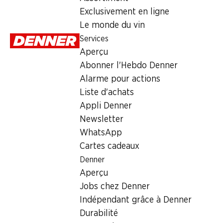
5.80
Exclusivement en ligne
Le monde du vin
Services
Aperçu
Abonner l'Hebdo Denner
Alarme pour actions
Labels et distinctions
Liste d'achats
Numéro d'article
1101190
Appli Denner
Newsletter
WhatsApp
Les clients ont également acheté
Cartes cadeaux
Denner
Aperçu
Jobs chez Denner
Indépendant grâce à Denner
23%
½ PRIX
SPECIA
Durabilité
7.50
au lieu de 9.75
*
2.95
au lieu de 5.99
*
10.90