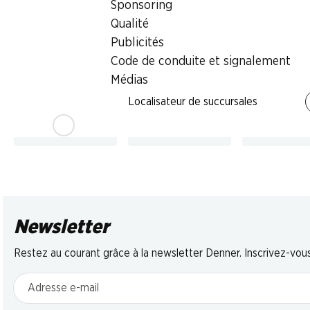
Sponsoring
Jambon de Parme
Entrecôte de bœuf
Hamburdehe
DOP Beretta
Black Angus
Qualité
Hamburger
affiné au moins 18 mois,
Pièce entière, Uruguay,
Publicités
Bœuf élevé en plei
en tranches, Italie, 2 x 70
env. 800 g, les 100 g
Espagne, 2 x 20
Code de conduite et signalement
g
Médias
Localisateur de succursales
* Comparaison
* Comparaison
concurrentielle
concurrentielle
Newsletter
Restez au courant grâce à la newsletter Denner. Inscrivez-vou
Adresse e-mail