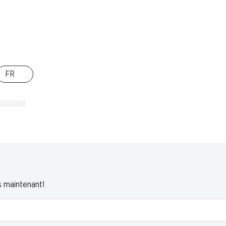
sa
n air,
0 g
FR
s maintenant!