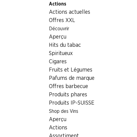
Actions
Table Of Content
Home
Aliments
Viande/charcuterie/poisson
Hambur
Aller au contenu principal
Aller à la table des matières
Aller au menu principal
Actions actuelles
Offres XXL
Découvrir
Aperçu
Hits du tabac
Spiritueux
Cigares
Fruits et Légumes
Pafums de marque
Offres barbecue
Produits phares
Produits IP-SUISSE
Hamburger de bœuf Angus IP-SU
Shop des Vins
Aperçu
2 x 100 g
Actions
Assortiment