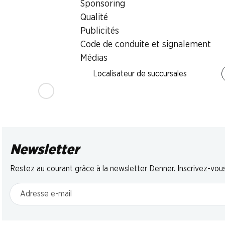
Sponsoring
SPECIA
23%
23%
Qualité
3.45
4.95
4.95
au lieu de 6.50
au lieu de 6.50
Publicités
Pan Goccioli 
Mars
Snickers
Bianco
Code de conduite et signalement
10 pièces, 450 g
10 pièces, 500 g
336 g
Médias
Localisateur de succursales
Newsletter
Restez au courant grâce à la newsletter Denner. Inscrivez-vou
Adresse e-mail