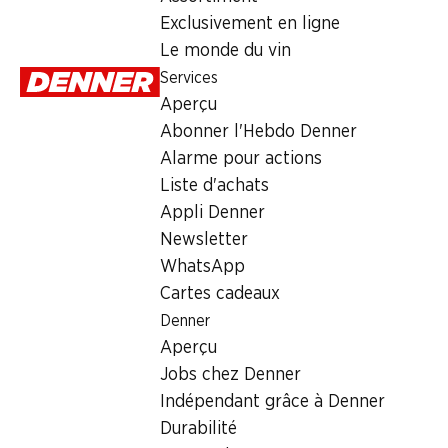
SPECIAL
Exclusivement en ligne
Le monde du vin
13.95
Services
Aperçu
Abonner l'Hebdo Denner
Alarme pour actions
Liste d'achats
Appli Denner
Labels et distinctions
Newsletter
Numéro d'article
1004013
WhatsApp
Cartes cadeaux
Les clients ont également acheté
Denner
Aperçu
Jobs chez Denner
Indépendant grâce à Denner
Durabilité