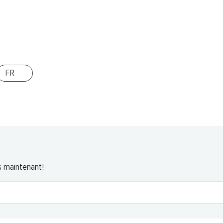
L
Mulino
FR
s maintenant!