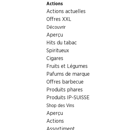
Actions
Table Of Content
Home
Aliments
Chocolat/sucreries
Demi-œuf avec 
Aller au contenu principal
Aller à la table des matières
Aller au menu principal
Actions actuelles
Offres XXL
Découvrir
Aperçu
Hits du tabac
Spiritueux
Cigares
Fruits et Légumes
Pafums de marque
Offres barbecue
Produits phares
Produits IP-SUISSE
Demi-œuf avec des pralinés
Shop des Vins
Aperçu
assortis, 213 g
Actions
Assortiment