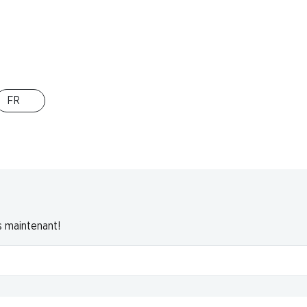
lino
son
FR
lle
s maintenant!