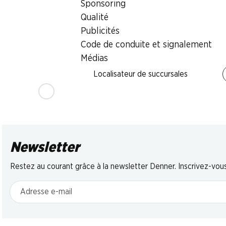
Sponsoring
Plum Cake Mu
Croissants au cacao
Pan Goccioli Mulino
Bianco
Qualité
Gusparo
Bianco
330 g
Publicités
10 pièces, 450 g
336 g
Code de conduite et signalement
Médias
* Comparai
Localisateur de succursales
concurrentie
Newsletter
Restez au courant grâce à la newsletter Denner. Inscrivez-vou
Adresse e-mail