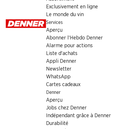
1.95
Exclusivement en ligne
Le monde du vin
Services
Aperçu
Abonner l'Hebdo Denner
Alarme pour actions
Labels et distinctions
Liste d'achats
Numéro d'article
1022580
Appli Denner
Newsletter
WhatsApp
Les clients ont également acheté
Cartes cadeaux
Denner
Aperçu
Jobs chez Denner
Indépendant grâce à Denner
29%
30%
SPECIAL
Durabilité
3.45
au lieu de
2.60
3.45
au lieu de 3.75