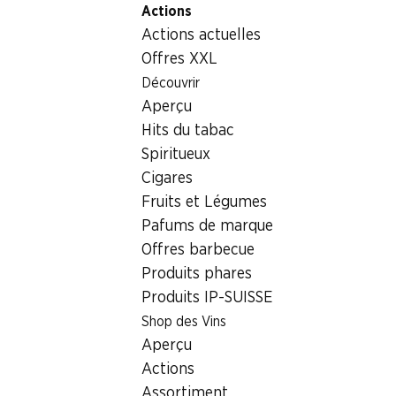
Actions
Table Of Content
Home
Aliments
Chocolat/sucreries
Œuf de Pâques 
Aller au contenu principal
Aller à la table des matières
Aller au menu principal
Actions actuelles
Offres XXL
Découvrir
Aperçu
Hits du tabac
Spiritueux
Cigares
Fruits et Légumes
Pafums de marque
Offres barbecue
Produits phares
Produits IP-SUISSE
Œuf de Pâques Smarties Nestlé
Shop des Vins
Aperçu
40 g
Actions
Assortiment