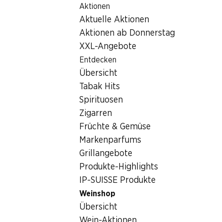
Aktionen
Table Of Content
Home
Getränke
Wein/Champagner
Zolla Salice Sa
Zum Hauptinhalt springen
Zum Inhaltsverzeichnis springen
Zum Hauptmenü springen
Aktuelle Aktionen
Aktionen ab Donnerstag
XXL-Angebote
Entdecken
Übersicht
Tabak Hits
Spirituosen
Zigarren
Früchte & Gemüse
Markenparfums
Grillangebote
Produkte-Highlights
IP-SUISSE Produkte
Weinshop
4.5
(59)
Übersicht
Wein-Aktionen