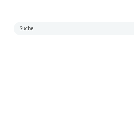
en, Granatäpfeln und mediterranen Kräutern. Voll im Gaumen, mit
Suche