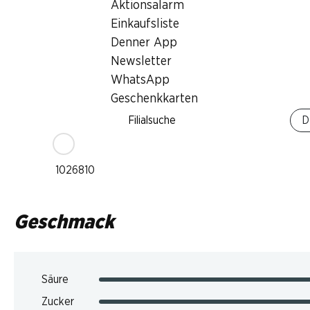
Aktionsalarm
Trinkreife
Einkaufsliste
1–4 Jahre
Denner App
Newsletter
Trinktemperatur
WhatsApp
16–18 °C
Geschenkkarten
CO2-Fussabdruck
Filialsuche
D
9.39 kg
Art.Nr.
1026810
Geschmack
Säure
Zucker