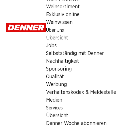
Zolla Salice Salentino DOP
Weinsortiment
Rotwein
,
Italien
,
Apulien
Exklusiv online
Funkelndes Rubinrot. Kräftige Aromen von Kirschen, Zwetschg
Weinwissen
Über Uns
Konkurrenzvergleich
Übersicht
Jobs
Selbstständig mit Denner
Nachhaltigkeit
Sponsoring
Wissenswertes
Qualität
Werbung
Rebsorte
Verhaltenskodex & Meldestelle
Medien
Negroamaro
Services
Malvasia
Übersicht
Weintyp
Denner Woche abonnieren
Rotwein