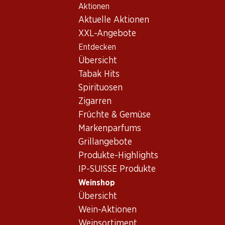
Aktionen
Table Of Content
Home
Weinshop
Weinwissen
Zum Hauptinhalt springen
Zum Inhaltsverzeichnis springen
Zum Hauptmenü springen
Aktuelle Aktionen
Länder und Regionen
Neuseeland
XXL-Angebote
Entdecken
Übersicht
Tabak Hits
Spirituosen
Zigarren
Früchte & Gemüse
Markenparfums
Grillangebote
Produkte-Highlights
IP-SUISSE Produkte
Weinshop
Übersicht
Neuseeland – Junge,
Wein-Aktionen
neue Weinwelt im
Weinsortiment