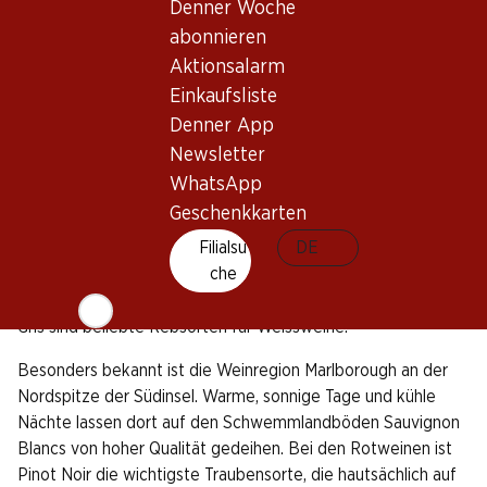
Denner Woche
Westen regnet es öfter als im Osten. Dank dieser
abonnieren
geografischen Vielfalt gedeihen hier abwechslungsreiche
Aktionsalarm
Weine. Der Export der Weine ist für die Winzer ein wichtiges
Einkaufsliste
Standbein, trinken doch viele Neuseeländer – getreu ihren
Denner App
britischen Wurzeln – lieber Bier als Wein. Sauvignon Blanc
stellt den wichtigsten Exportwein Neuseelands dar.
Newsletter
WhatsApp
Knapp 35'000 Hektar gross ist die Weinbaufläche
Geschenkkarten
Neuseelands. Ein Drittel davon ist auf der dicht besiedelten
Filialsu
DE
Nordinsel zu finden, auf die Südinsel entfallen zwei Drittel. Zu
che
fast 70 Prozent werden Weissweine angebaut, allen voran
Sauvignon Blanc. Aber auch Chardonnay, Riesling und Pinot
Gris sind beliebte Rebsorten für Weissweine.
Besonders bekannt ist die Weinregion Marlborough an der
Nordspitze der Südinsel. Warme, sonnige Tage und kühle
Nächte lassen dort auf den Schwemmlandböden Sauvignon
Blancs von hoher Qualität gedeihen. Bei den Rotweinen ist
Pinot Noir die wichtigste Traubensorte, die hautsächlich auf