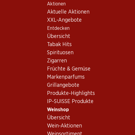
Aktionen
Table Of Content
Home
Weinshop
Weinwissen
Zum Hauptinhalt springen
Zum Inhaltsverzeichnis springen
Zum Hauptmenü springen
Aktuelle Aktionen
Länder und Regionen
Kalifornien
XXL-Angebote
Entdecken
Übersicht
Tabak Hits
Spirituosen
Zigarren
Früchte & Gemüse
Markenparfums
Grillangebote
Produkte-Highlights
IP-SUISSE Produkte
Weinshop
Übersicht
Kalifornien – die
Wein-Aktionen
sonnenverwöhntesten
Weinsortiment