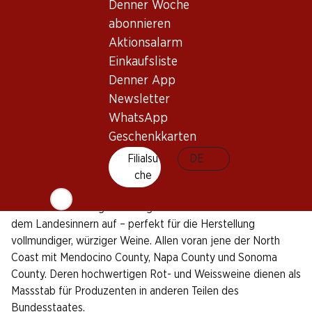
Denner Woche
Eroberer bereits im 16. Jahrhundert eine europäische Rebe
abonnieren
nach Kalifornien brachten und damit den Grundstein für das
Aktionsalarm
bedeutendste Weinanbaugebiet ausserhalb Europas legten,
Einkaufsliste
wurde das Potential einheimischer Reben erst zu Beginn des
19. Jahrhunderts entdeckt und gezielt genutzt. Heute gehört
Denner App
Kalifornien bezüglich Weinanbau zu den vier produktivsten
Newsletter
Regionen der USA.
WhatsApp
Geschenkkarten
Fünf Regionen mit verschiedenen Mikroklimazonen und
Topografien sowie vielfältigen Böden sorgen für
Filialsu
DE
unterschiedliche Weinstile: Die Gebiete North Coast, Central
che
Coast und South Coast weisen dank ihrer Nähe zum Pazifik
Meeresbrisen und gleichzeitig viel Sonne und Wärme aus
dem Landesinnern auf – perfekt für die Herstellung
vollmundiger, würziger Weine. Allen voran jene der North
Coast mit Mendocino County, Napa County und Sonoma
County. Deren hochwertigen Rot- und Weissweine dienen als
Massstab für Produzenten in anderen Teilen des
Bundesstaates.