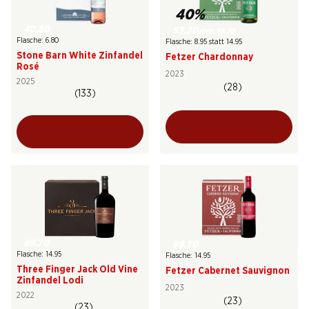
40%
40.80
53.70
statt 89.70
Flasche: 6.80
Flasche: 8.95 statt 14.95
Stone Barn White Zinfandel
Fetzer Chardonnay
Rosé
2023
2025
(28)
(133)
89.70
89.70
Flasche: 14.95
Flasche: 14.95
Three Finger Jack Old Vine
Fetzer Cabernet Sauvignon
Zinfandel Lodi
2023
2022
(23)
(23)