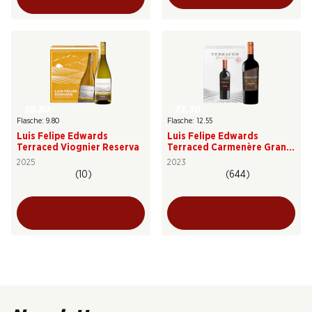
58.80
75.30
Flasche: 9.80
Flasche: 12.55
Luis Felipe Edwards
Luis Felipe Edwards
Terraced Viognier Reserva
Terraced Carmenère Gran
Reserva
2025
2023
(10)
(644)