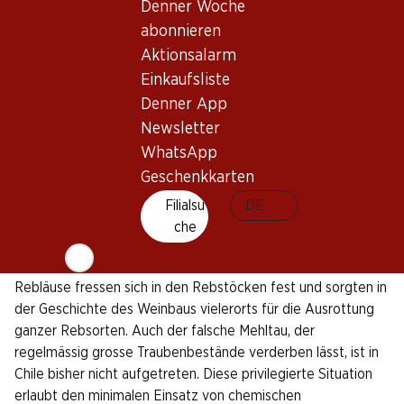
Denner Woche
Kilometer langen Landes wechseln sich trockene, heisse
abonnieren
Sommertage mit kühlen Nächten ab. Weinreben schätzen
Aktionsalarm
die Temperaturunterschiede, die aufgrund der Nähe zu den
Anden entstehen: Warme Tage lassen die Trauben reifen,
Einkaufsliste
während die kühle Nachtluft die frische Säure und die
Denner App
Aromavielfalt der Beeren konserviert. Auch die vielfältigen
Newsletter
Terroirs Chiles sind einzigartig – dank der
WhatsApp
abwechslungsreichen Eigenschaften der Böden entstehen
Geschenkkarten
aus der gleichen Rebsorte je nach Region höchst
Filialsu
DE
unterschiedliche Weine.
che
Als einziges Land weltweit ist Chile bislang von der
berüchtigten Reblaus verschont geblieben. Die winzigen
Rebläuse fressen sich in den Rebstöcken fest und sorgten in
der Geschichte des Weinbaus vielerorts für die Ausrottung
ganzer Rebsorten. Auch der falsche Mehltau, der
regelmässig grosse Traubenbestände verderben lässt, ist in
Chile bisher nicht aufgetreten. Diese privilegierte Situation
erlaubt den minimalen Einsatz von chemischen