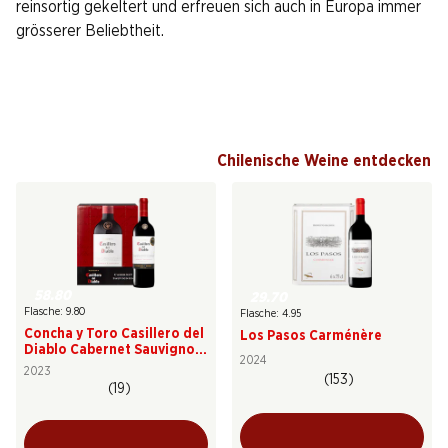
reinsortig gekeltert und erfreuen sich auch in Europa immer
grösserer Beliebtheit.
Chilenische Weine entdecken
58.80
29.70
Flasche: 9.80
Flasche: 4.95
Concha y Toro Casillero del
Los Pasos Carménère
Diablo Cabernet Sauvignon
2024
Reserva
2023
(153)
(19)