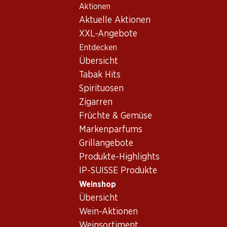
Aktionen
Table Of Content
Home
Weinshop
Weinwissen
Zum Hauptinhalt springen
Zum Inhaltsverzeichnis springen
Zum Hauptmenü springen
Aktuelle Aktionen
Länder und Regionen
Chile
XXL-Angebote
Entdecken
Übersicht
Tabak Hits
Spirituosen
Zigarren
Früchte & Gemüse
Markenparfums
Grillangebote
Produkte-Highlights
IP-SUISSE Produkte
Weinshop
Übersicht
Chile – das längste
Wein-Aktionen
Weinbauland der
Weinsortiment