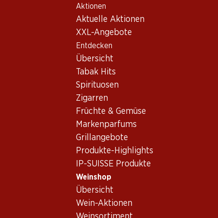
Aktionen
Table Of Content
Home
Weinshop
Wein Sortiment
Zum Hauptinhalt springen
Zum Inhaltsverzeichnis springen
Zum Hauptmenü springen
Aktuelle Aktionen
Weine - Zürich
XXL-Angebote
Entdecken
Zürich
Übersicht
Tabak Hits
Spirituosen
47.70
Zigarren
Flasche: 7.95
Früchte & Gemüse
Zürcher Klevner AOC
2023
Markenparfums
(39)
Grillangebote
Produkte-Highlights
IP-SUISSE Produkte
Weinshop
Übersicht
1 Produkten
Wein-Aktionen
Weinsortiment