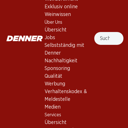
Exklusiv online
Nach Oben
Weinwissen
Über Uns
Übersicht
Suche
Jobs
Newsletter
Selbstständig mit
Denner
Bleiben Sie mit dem Denner Newsletter immer auf dem
Nachhaltigkeit
neusten Stand. Melden Sie sich jetzt an!
Sponsoring
E-Mail Adresse
Qualität
Jetzt anmelden
Werbung
Verhaltenskodex &
Meldestelle
Services
Filialen
Medien
Übersicht
Filialsuche
Services
Denner Woche abonnieren
Neue Standorte
Übersicht