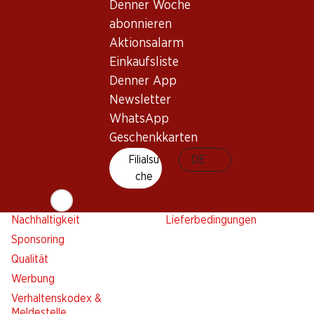
Aktionsalarm
Denner Woche
Einkaufsliste
abonnieren
Aktionsalarm
Denner App
Einkaufsliste
Newsletter
Denner App
WhatsApp
Newsletter
Geschenkkarten
WhatsApp
Geschenkkarten
Über uns
Kontakt & Hilfe
Filialsu
DE
Übersicht
FAQ
che
Jobs
Kontaktformular
Selbstständig mit Denner
Kundendienst
Nachhaltigkeit
Lieferbedingungen
Sponsoring
Qualität
Werbung
Verhaltenskodex &
Meldestelle