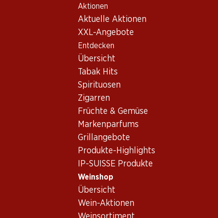
Aktionen
Table Of Content
Home
Weinshop
Wein Sortiment
Zum Hauptinhalt springen
Zum Inhaltsverzeichnis springen
Zum Hauptmenü springen
Aktuelle Aktionen
Weine - Rapel Valley
XXL-Angebote
Entdecken
Übersicht
Tabak Hits
Spirituosen
Zigarren
Früchte & Gemüse
Markenparfums
Newsletter
Grillangebote
Produkte-Highlights
Bleiben Sie mit dem Denner Newsletter immer auf dem neusten
IP-SUISSE Produkte
E-Mail Adresse
Weinshop
Übersicht
Wein-Aktionen
Weinsortiment