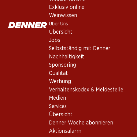
Services
Exklusiv online
Übersicht
Weinwissen
Denner Woche abonnieren
Über Uns
Aktionsalarm
Übersicht
Einkaufsliste
Jobs
Denner App
Selbstständig mit Denner
Newsletter
Nachhaltigkeit
WhatsApp
Sponsoring
Geschenkkarten
Qualität
Werbung
Über uns
Verhaltenskodex & Meldestelle
Medien
Übersicht
Services
Jobs
Übersicht
Selbstständig mit Denner
Denner Woche abonnieren
Nachhaltigkeit
Aktionsalarm
Sponsoring