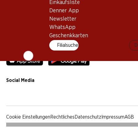
Einkaufsliste
Qualität
Denner App
Werbung
Newsletter
Verhaltenskodex & Meldestelle
WhatsApp
Medien
Geschenkkarten
Filialsuche
D
Denner App
Social Media
facebook
instagram
youtube
linkedin
tiktok
Cookie Einstellungen
Rechtliches
Datenschutz
Impressum
AGB