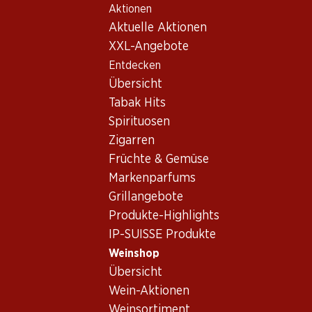
Aktionen
Table Of Content
Home
Weinshop
Wein Sortiment
Zum Hauptinhalt springen
Zum Inhaltsverzeichnis springen
Zum Hauptmenü springen
Aktuelle Aktionen
Weine - Lombardei
XXL-Angebote
Entdecken
Lombardei
Übersicht
Exklusiv online!
Tabak Hits
Spirituosen
209.40
77.70
Zigarren
Flasche: 34.90
Flasche: 12.95
Früchte & Gemüse
Cà del Bosco Cuvée
Villa Annaberta Lugana
Prestige Extra Brut
DOC
Markenparfums
Franciacorta DOCG
(3)
2025
Grillangebote
Produkte-Highlights
IP-SUISSE Produkte
Weinshop
Übersicht
Wein-Aktionen
Exklusiv online!
Weinsortiment