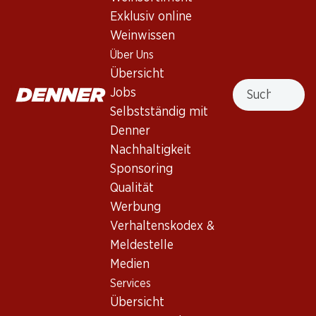
Exklusiv online
173.70
Weinwissen
Flasche: 28.95
Bellavista Franciacorta
Über Uns
Assemblage
Übersicht
Suche
Jobs
Selbstständig mit
Denner
Nachhaltigkeit
3 Produkten
Sponsoring
Qualität
Werbung
Nach Oben
Verhaltenskodex &
Meldestelle
Medien
Services
Newsletter
Übersicht