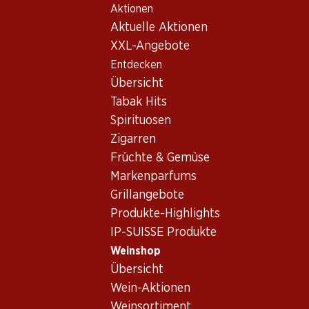
Aktionen
Table Of Content
Home
Weinshop
Wein Sortiment
Zum Hauptinhalt springen
Zum Inhaltsverzeichnis springen
Zum Hauptmenü springen
Aktuelle Aktionen
Torrontés
XXL-Angebote
Entdecken
Torrontés
Übersicht
Tabak Hits
Spirituosen
57.–
Zigarren
Flasche: 9.50
Früchte & Gemüse
Trapiche Vineyards
Torrontés
Markenparfums
2024
Grillangebote
Produkte-Highlights
IP-SUISSE Produkte
Weinshop
Übersicht
Wein-Aktionen
Weinsortiment