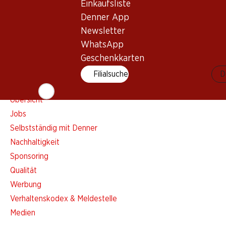
Einkaufsliste
Einkaufsliste
Denner App
Denner App
Newsletter
Newsletter
WhatsApp
WhatsApp
Geschenkkarten
Geschenkkarten
Filialsuche
D
Über uns
Übersicht
Jobs
Selbstständig mit Denner
Nachhaltigkeit
Sponsoring
Qualität
Werbung
Verhaltenskodex & Meldestelle
Medien