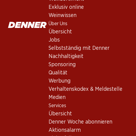
Exklusiv online
Weinwissen
Über Uns
Übersicht
Jobs
Newsletter
Selbstständig mit Denner
Nachhaltigkeit
Bleiben Sie mit dem Denner Newsletter immer auf dem neusten
Sponsoring
E-Mail Adresse
Qualität
Werbung
Verhaltenskodex & Meldestelle
Medien
Services
Services
Übersicht
Übersicht
Denner Woche abonnieren
Denner Woche abonnieren
Aktionsalarm
Aktionsalarm