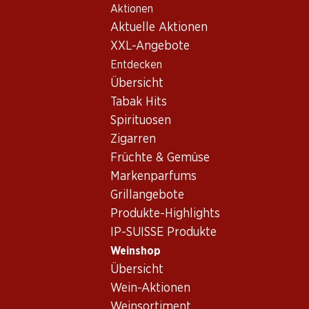
Aktionen
Table Of Content
Home
Weinshop
Wein Sortiment
Zum Hauptinhalt springen
Zum Inhaltsverzeichnis springen
Zum Hauptmenü springen
Aktuelle Aktionen
Tinto Fino (Tempranillo)
XXL-Angebote
Entdecken
Tinto Fino (Tempranillo)
Übersicht
Exklusiv online!
Exklusiv online!
Tabak Hits
Spirituosen
257.70
563.70
Zigarren
Flasche: 42.95
Flasche: 93.95
Früchte & Gemüse
Aalto DO Ribera del
Aalto PS Ribera del
Duero
Duero DO
Markenparfums
2023
2022
Grillangebote
(13)
Produkte-Highlights
IP-SUISSE Produkte
Weinshop
Übersicht
Wein-Aktionen
Weinsortiment