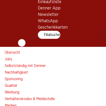
Einkaufsliste
Einkaufsliste
Denner App
Denner App
Newsletter
Newsletter
WhatsApp
WhatsApp
Geschenkkarten
Geschenkkarten
Filialsuche
D
Über uns
Übersicht
Jobs
Selbstständig mit Denner
Nachhaltigkeit
Sponsoring
Qualität
Werbung
Verhaltenskodex & Meldestelle
Medien