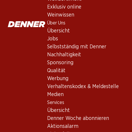
Exklusiv online
Weinwissen
Über Uns
Übersicht
Jobs
Selbstständig mit Denner
Newsletter
Nachhaltigkeit
Sponsoring
Bleiben Sie mit dem Denner Newsletter immer auf dem neusten
Qualität
E-Mail Adresse
Werbung
Verhaltenskodex & Meldestelle
Medien
Services
Services
Übersicht
Übersicht
Denner Woche abonnieren
Denner Woche abonnieren
Aktionsalarm
Aktionsalarm