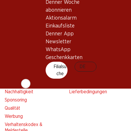
Aktionsalarm
Denner Woche
Einkaufsliste
abonnieren
Aktionsalarm
Denner App
Einkaufsliste
Newsletter
Denner App
WhatsApp
Newsletter
Geschenkkarten
WhatsApp
Geschenkkarten
Über uns
Kontakt & Hilfe
Filialsu
DE
Übersicht
FAQ
che
Jobs
Kontaktformular
Selbstständig mit Denner
Kundendienst
Nachhaltigkeit
Lieferbedingungen
Sponsoring
Qualität
Werbung
Verhaltenskodex &
Meldestelle