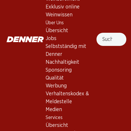
Exklusiv online
Nach Oben
Weinwissen
Über Uns
Übersicht
Suche
Jobs
Newsletter
Selbstständig mit
Denner
Bleiben Sie mit dem Denner Newsletter immer auf dem
Nachhaltigkeit
neusten Stand. Melden Sie sich jetzt an!
Sponsoring
E-Mail Adresse
Qualität
Jetzt anmelden
Werbung
Verhaltenskodex &
Meldestelle
Services
Filialen
Medien
Übersicht
Filialsuche
Services
Denner Woche abonnieren
Neue Standorte
Übersicht