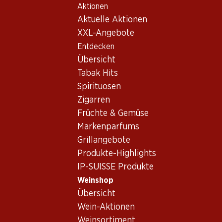
Aktionen
Table Of Content
Home
Weinshop
Wein Sortiment
Zum Hauptinhalt springen
Zum Inhaltsverzeichnis springen
Zum Hauptmenü springen
Aktuelle Aktionen
Muscadelle
XXL-Angebote
Entdecken
Muscadelle
Übersicht
Tabak Hits
Spirituosen
53.70
95.40
Zigarren
Flasche: 8.95
Flasche: 7.95
Früchte & Gemüse
Fleur d’Or Monbazillac AOC
Terres de Muscat Saint Jean
de Minervois AOP
2021
Markenparfums
(12)
(6)
Grillangebote
Produkte-Highlights
IP-SUISSE Produkte
Weinshop
Übersicht
2 Produkten
Wein-Aktionen
Weinsortiment