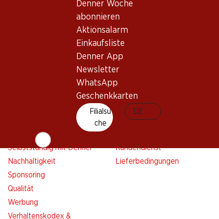
Denner Woche
Aktionsalarm
abonnieren
Einkaufsliste
Aktionsalarm
Denner App
Einkaufsliste
Newsletter
Denner App
WhatsApp
Newsletter
Geschenkkarten
WhatsApp
Geschenkkarten
Über uns
Kontakt & Hilfe
Filialsu
DE
Übersicht
FAQ
che
Jobs
Kontaktformular
Selbstständig mit Denner
Kundendienst
Nachhaltigkeit
Lieferbedingungen
Sponsoring
Qualität
Werbung
Verhaltenskodex &