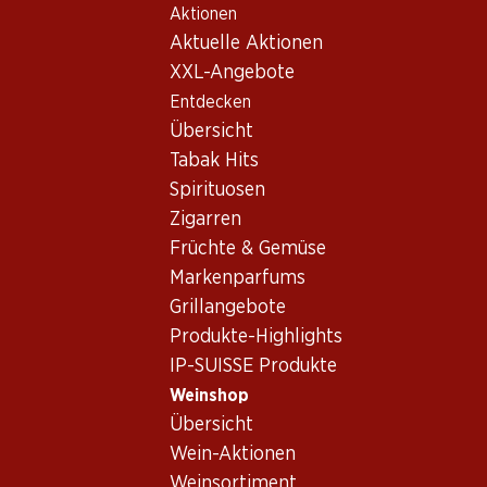
Aktionen
Table Of Content
Home
Weinshop
Wein Sortiment
Zum Hauptinhalt springen
Zum Inhaltsverzeichnis springen
Zum Hauptmenü springen
Aktuelle Aktionen
Cornalin
XXL-Angebote
Entdecken
Cornalin
Übersicht
Tabak Hits
Spirituosen
77.70
Zigarren
Flasche: 12.95
Früchte & Gemüse
Carmelin Cornalin du Valais
AOC
Markenparfums
2024
Grillangebote
(182)
Produkte-Highlights
IP-SUISSE Produkte
Weinshop
Übersicht
Wein-Aktionen
1 Produkten
Weinsortiment