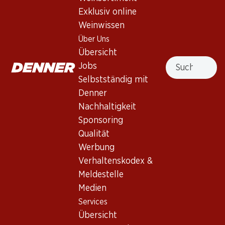
Exklusiv online
Weinwissen
Nach Oben
Über Uns
Übersicht
Suche
Jobs
Selbstständig mit
Newsletter
Denner
Nachhaltigkeit
Bleiben Sie mit dem Denner Newsletter immer auf dem
neusten Stand. Melden Sie sich jetzt an!
Sponsoring
Qualität
E-Mail Adresse
Jetzt anmelden
Werbung
Verhaltenskodex &
Meldestelle
Medien
Services
Filialen
Services
Übersicht
Filialsuche
Übersicht
Denner Woche abonnieren
Neue Standorte