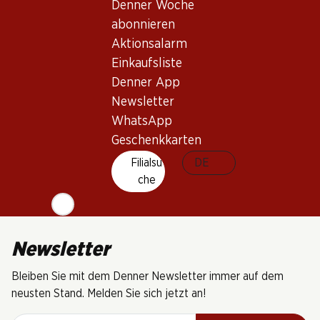
Denner Woche
(9)
abonnieren
Aktionsalarm
Einkaufsliste
Denner App
Newsletter
5 Produkten
WhatsApp
Geschenkkarten
Nach Oben
Filialsu
DE
che
Newsletter
Bleiben Sie mit dem Denner Newsletter immer auf dem
neusten Stand. Melden Sie sich jetzt an!