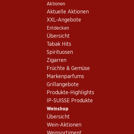
Aktionen
Table Of Content
Home
Weinshop
Wein Sortiment
Zum Hauptinhalt springen
Zum Inhaltsverzeichnis springen
Zum Hauptmenü springen
Aktuelle Aktionen
Carignan
XXL-Angebote
Entdecken
Carignan
Übersicht
Tabak Hits
Spirituosen
41.40
59.70
Zigarren
Flasche: 6.90
Flasche: 9.95
Früchte & Gemüse
Listel Grain de Gris Rosé
Château Saint-Estève
Terres du Midi IGP
Corbières AOP
Markenparfums
2025
2022
Grillangebote
(97)
(15)
Produkte-Highlights
IP-SUISSE Produkte
Weinshop
Übersicht
Wein-Aktionen
Exklusiv online!
Weinsortiment