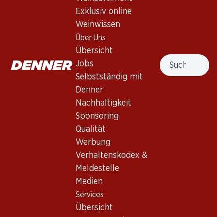
Exklusiv online
Weinwissen
201.–
71.10
Flasche: 33.50
Flasche: 11.85
Über Uns
Terre Brune Carignano del
Bio Château La Boutignane
Übersicht
Sulcis DOC Superiore
Rouge Corbières AOP
Suche
Jobs
2020
2024
(13)
(10)
Selbstständig mit
Denner
Nachhaltigkeit
Sponsoring
Qualität
Werbung
Verhaltenskodex &
Meldestelle
89.70
Medien
Flasche: 14.95
Services
Terroir La Baume Saint-
Paul Fitou AOP
Übersicht
2022