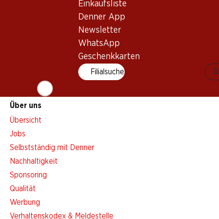
Einkaufsliste
Aktionsalarm
Denner App
Einkaufsliste
Newsletter
Denner App
WhatsApp
Newsletter
Geschenkkarten
WhatsApp
Filialsuche
D
Geschenkkarten
Über uns
Übersicht
Jobs
Selbstständig mit Denner
Nachhaltigkeit
Sponsoring
Qualität
Werbung
Verhaltenskodex & Meldestelle