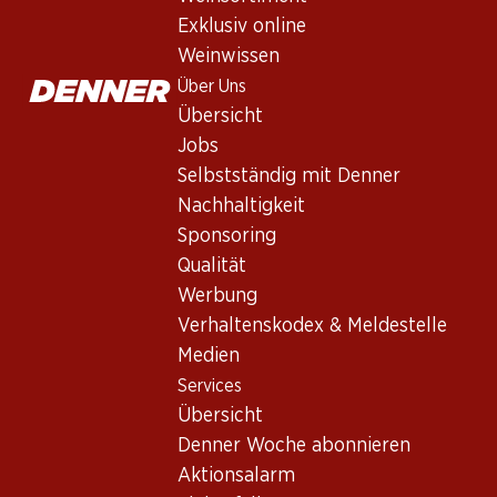
Exklusiv online
Weinwissen
Über Uns
Übersicht
Jobs
Selbstständig mit Denner
Nachhaltigkeit
Newsletter
Sponsoring
Bleiben Sie mit dem Denner Newsletter immer auf dem neusten
Qualität
Werbung
E-Mail Adresse
Verhaltenskodex & Meldestelle
Medien
Services
Übersicht
Services
Denner Woche abonnieren
Übersicht
Aktionsalarm
Denner Woche abonnieren