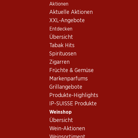
Aktionen
Table Of Content
Home
Weinshop
Wein Sortiment
Zum Hauptinhalt springen
Zum Inhaltsverzeichnis springen
Zum Hauptmenü springen
Aktuelle Aktionen
Alicante Bouschet
XXL-Angebote
Entdecken
Alicante Bouschet
Übersicht
Tabak Hits
Spirituosen
35.70
59.70
Zigarren
Flasche: 5.95
Flasche: 9.95
Früchte & Gemüse
Guarda Rios Vinho
Guarda Rios Gold
Tinto Regional
Edition Vinho Tinto
Markenparfums
Alentejano
Regional
2024
2024
Grillangebote
Alentejano
(25)
(8)
Produkte-Highlights
IP-SUISSE Produkte
Weinshop
Übersicht
Wein-Aktionen
Weinsortiment