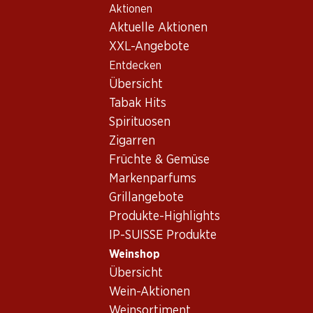
Aktionen
Table Of Content
Home
Weinshop
Wein Sortiment
Zum Hauptinhalt springen
Zum Inhaltsverzeichnis springen
Zum Hauptmenü springen
Aktuelle Aktionen
Moscato, USA
XXL-Angebote
Entdecken
USA
Moscato
Übersicht
Tabak Hits
Spirituosen
40.80
Zigarren
Flasche: 6.80
Früchte & Gemüse
Stone Barn White Zinfandel
Rosé
Markenparfums
2025
Grillangebote
(133)
Produkte-Highlights
IP-SUISSE Produkte
Weinshop
Übersicht
Wein-Aktionen
1 Produkten
Weinsortiment