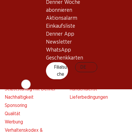
Denner Woche
Aktionsalarm
abonnieren
Einkaufsliste
Aktionsalarm
Denner App
Einkaufsliste
Newsletter
Denner App
WhatsApp
Newsletter
Geschenkkarten
WhatsApp
Geschenkkarten
Über uns
Kontakt & Hilfe
Filialsu
DE
Übersicht
FAQ
che
Jobs
Kontaktformular
Selbstständig mit Denner
Kundendienst
Nachhaltigkeit
Lieferbedingungen
Sponsoring
Qualität
Werbung
Verhaltenskodex &