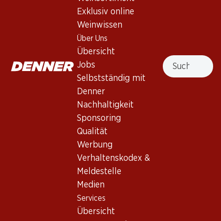
Exklusiv online
Weinwissen
Nach Oben
Über Uns
Übersicht
Suche
Jobs
Selbstständig mit
Newsletter
Denner
Nachhaltigkeit
Bleiben Sie mit dem Denner Newsletter immer auf dem
neusten Stand. Melden Sie sich jetzt an!
Sponsoring
Qualität
E-Mail Adresse
Jetzt anmelden
Werbung
Verhaltenskodex &
Meldestelle
Medien
Services
Filialen
Services
Übersicht
Filialsuche
Übersicht
Denner Woche abonnieren
Neue Standorte