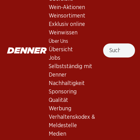
Wein-Aktionen
Weinsortiment
Nach Oben
Exklusiv online
Weinwissen
Über Uns
Suche
Übersicht
Newsletter
Jobs
Selbstständig mit
Bleiben Sie mit dem Denner Newsletter immer auf dem
neusten Stand. Melden Sie sich jetzt an!
Denner
Nachhaltigkeit
E-Mail Adresse
Jetzt anmelden
Sponsoring
Qualität
Werbung
Verhaltenskodex &
Services
Filialen
Meldestelle
Übersicht
Filialsuche
Medien
Denner Woche abonnieren
Neue Standorte