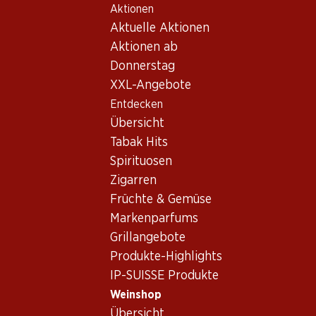
Aktionen
Table Of Content
Home
Weinshop
Wein Sortiment
Zum Hauptinhalt springen
Zum Inhaltsverzeichnis springen
Zum Hauptmenü springen
Aktuelle Aktionen
Monastrell, Spanien
Aktionen ab
Donnerstag
Spanien
Monastrell
XXL-Angebote
Entdecken
Übersicht
119.70
Tabak Hits
Flasche: 19.95
Spirituosen
Solnia Old Vine Monastrell
Alicante DO
Zigarren
2021
Früchte & Gemüse
(21)
Markenparfums
Grillangebote
Produkte-Highlights
IP-SUISSE Produkte
Weinshop
1 Produkten
Übersicht