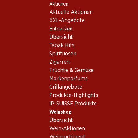
Aktionen
Table Of Content
Home
Weinshop
Wein Sortiment
Zum Hauptinhalt springen
Zum Inhaltsverzeichnis springen
Zum Hauptmenü springen
Aktuelle Aktionen
Merlot, Spanien
XXL-Angebote
Entdecken
Spanien
Merlot
Übersicht
Tabak Hits
Spirituosen
Zigarren
Früchte & Gemüse
Markenparfums
Newsletter
Grillangebote
Produkte-Highlights
Bleiben Sie mit dem Denner Newsletter immer auf dem neusten
IP-SUISSE Produkte
E-Mail Adresse
Weinshop
Übersicht
Wein-Aktionen
Weinsortiment