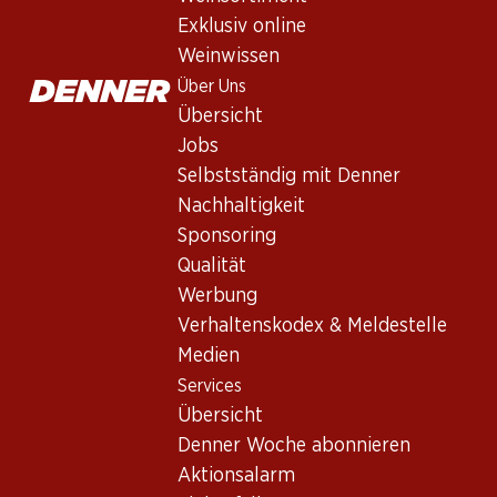
Services
Exklusiv online
Übersicht
Weinwissen
Denner Woche abonnieren
Über Uns
Aktionsalarm
Übersicht
Einkaufsliste
Jobs
Denner App
Selbstständig mit Denner
Newsletter
Nachhaltigkeit
WhatsApp
Sponsoring
Geschenkkarten
Qualität
Werbung
Über uns
Verhaltenskodex & Meldestelle
Medien
Übersicht
Services
Jobs
Übersicht
Selbstständig mit Denner
Denner Woche abonnieren
Nachhaltigkeit
Aktionsalarm
Sponsoring