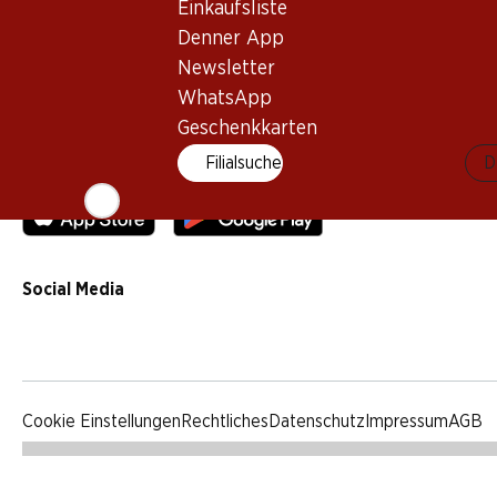
Einkaufsliste
Qualität
Denner App
Werbung
Newsletter
Verhaltenskodex & Meldestelle
WhatsApp
Medien
Geschenkkarten
Filialsuche
D
Denner App
Social Media
facebook
instagram
youtube
linkedin
tiktok
Cookie Einstellungen
Rechtliches
Datenschutz
Impressum
AGB