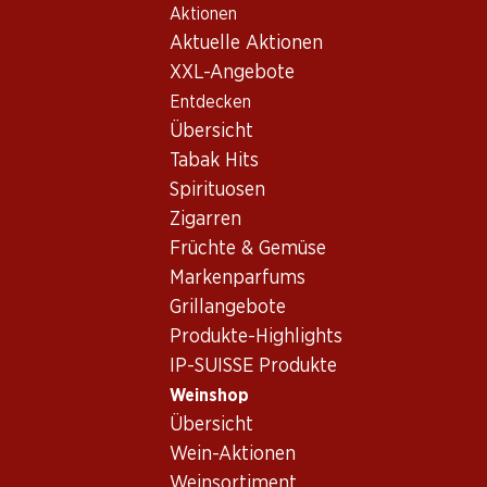
Aktionen
Table Of Content
Home
Weinshop
Wein Sortiment
Zum Hauptinhalt springen
Zum Inhaltsverzeichnis springen
Zum Hauptmenü springen
Aktuelle Aktionen
Humagne Rouge, Schweiz
XXL-Angebote
Entdecken
Schweiz
Humagne Rouge
Übersicht
Tabak Hits
Spirituosen
77.70
Zigarren
Flasche: 12.95
Früchte & Gemüse
Carmelin Humagne Rouge
du Valais AOC
Markenparfums
2023
Grillangebote
(188)
Produkte-Highlights
IP-SUISSE Produkte
Weinshop
Übersicht
Wein-Aktionen
1 Produkten
Weinsortiment