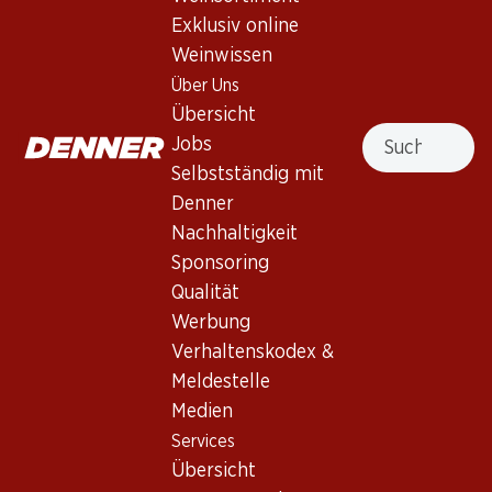
Exklusiv online
Weinwissen
Nach Oben
Über Uns
Übersicht
Suche
Jobs
Selbstständig mit
Newsletter
Denner
Nachhaltigkeit
Bleiben Sie mit dem Denner Newsletter immer auf dem
neusten Stand. Melden Sie sich jetzt an!
Sponsoring
Qualität
E-Mail Adresse
Jetzt anmelden
Werbung
Verhaltenskodex &
Meldestelle
Medien
Services
Filialen
Services
Übersicht
Filialsuche
Übersicht
Denner Woche abonnieren
Neue Standorte