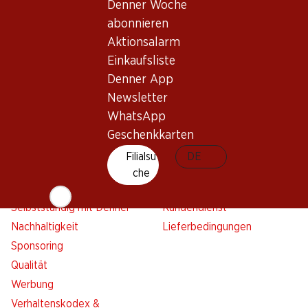
Denner Woche
Aktionsalarm
abonnieren
Einkaufsliste
Aktionsalarm
Denner App
Einkaufsliste
Newsletter
Denner App
WhatsApp
Newsletter
Geschenkkarten
WhatsApp
Geschenkkarten
Über uns
Kontakt & Hilfe
Filialsu
DE
Übersicht
FAQ
che
Jobs
Kontaktformular
Selbstständig mit Denner
Kundendienst
Nachhaltigkeit
Lieferbedingungen
Sponsoring
Qualität
Werbung
Verhaltenskodex &