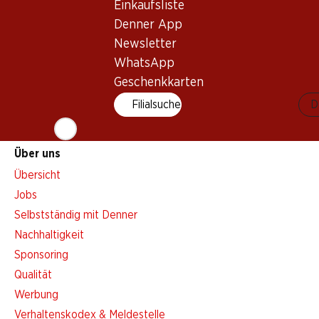
Einkaufsliste
Aktionsalarm
Denner App
Einkaufsliste
Newsletter
Denner App
WhatsApp
Newsletter
Geschenkkarten
WhatsApp
Filialsuche
D
Geschenkkarten
Über uns
Übersicht
Jobs
Selbstständig mit Denner
Nachhaltigkeit
Sponsoring
Qualität
Werbung
Verhaltenskodex & Meldestelle