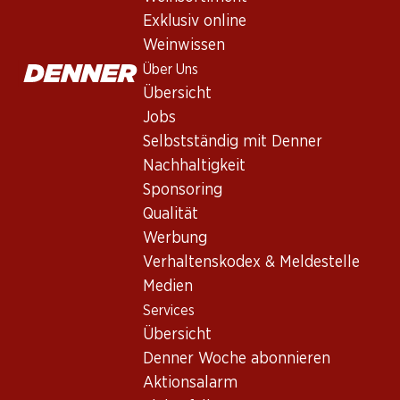
Exklusiv online
Weinwissen
Über Uns
Übersicht
Jobs
Selbstständig mit Denner
Nachhaltigkeit
Newsletter
Sponsoring
Bleiben Sie mit dem Denner Newsletter immer auf dem neusten
Qualität
Werbung
E-Mail Adresse
Verhaltenskodex & Meldestelle
Medien
Services
Übersicht
Services
Denner Woche abonnieren
Übersicht
Aktionsalarm
Denner Woche abonnieren