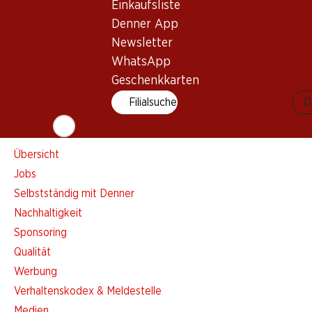
Einkaufsliste
Einkaufsliste
Denner App
Denner App
Newsletter
Newsletter
WhatsApp
WhatsApp
Geschenkkarten
Geschenkkarten
Filialsuche
D
Über uns
Übersicht
Jobs
Selbstständig mit Denner
Nachhaltigkeit
Sponsoring
Qualität
Werbung
Verhaltenskodex & Meldestelle
Medien