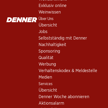
Exklusiv online
Weinwissen
Über Uns
Übersicht
Jobs
Selbstständig mit Denner
Newsletter
Nachhaltigkeit
Sponsoring
Bleiben Sie mit dem Denner Newsletter immer auf dem neusten
Qualität
E-Mail Adresse
Werbung
Verhaltenskodex & Meldestelle
Medien
Services
Services
Übersicht
Übersicht
Denner Woche abonnieren
Denner Woche abonnieren
Aktionsalarm
Aktionsalarm