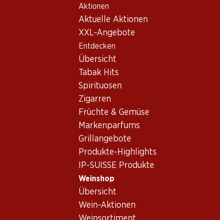
Aktionen
Table Of Content
Home
Weinshop
Wein Sortiment
Zum Hauptinhalt springen
Zum Inhaltsverzeichnis springen
Zum Hauptmenü springen
Aktuelle Aktionen
Sauvignon Gris, Frankreich
XXL-Angebote
Entdecken
Frankreich
Sauvignon Gris
Übersicht
Exklusiv online!
Exklusiv online!
Tabak Hits
Spirituosen
899.70
779.70
Zigarren
Flasche: 149.95
Flasche: 129.95
Früchte & Gemüse
Château Smith Haut
Château Smith Haut
Lafitte Blanc
Lafitte Blanc
Markenparfums
Pessac-Léognan
Pessac-Léognan
2022
2023
Grillangebote
Produkte-Highlights
IP-SUISSE Produkte
Weinshop
Übersicht
Wein-Aktionen
Weinsortiment