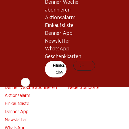
Denner Woche
Newsletter
abonnieren
Aktionsalarm
Bleiben Sie mit dem Denner Newsletter immer auf dem
Einkaufsliste
neusten Stand. Melden Sie sich jetzt an!
Denner App
E-Mail Adresse
Newsletter
Jetzt anmelden
WhatsApp
Geschenkkarten
Filialsu
DE
Services
Filialen
che
Übersicht
Filialsuche
Denner Woche abonnieren
Neue Standorte
Aktionsalarm
Einkaufsliste
Denner App
Newsletter
WhatsApp