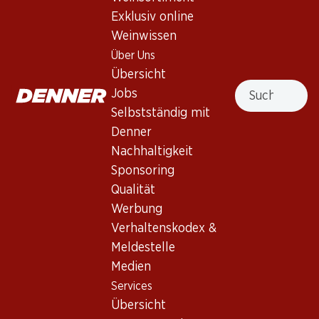
Exklusiv online
Weinwissen
389.70
Flasche: 64.95
Über Uns
Château d'Issan Margaux
Übersicht
AOC
Suche
Jobs
2022
Selbstständig mit
Denner
Nachhaltigkeit
Sponsoring
Qualität
3 Produkten
Werbung
Verhaltenskodex &
Meldestelle
Nach Oben
Medien
Services
Übersicht