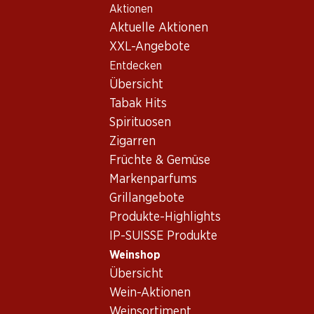
Aktionen
Table Of Content
Home
Weinshop
Wein Sortiment
Zum Hauptinhalt springen
Zum Inhaltsverzeichnis springen
Zum Hauptmenü springen
Aktuelle Aktionen
Malbec, Frankreich
XXL-Angebote
Entdecken
Frankreich
Malbec
Übersicht
Exklusiv online!
Exklusiv online!
Tabak Hits
Spirituosen
59.70
59.70
Zigarren
Flasche: 9.95
Flasche: 9.95
Früchte & Gemüse
Château Marjosse
Château Marjosse
Bordeaux AOC
Bordeaux AOC
Markenparfums
2023
2021
Grillangebote
Produkte-Highlights
IP-SUISSE Produkte
Weinshop
Übersicht
Wein-Aktionen
Exklusiv online!
Weinsortiment