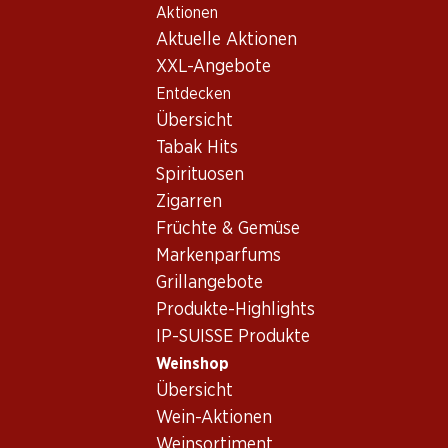
Aktionen
Table Of Content
Home
Weinshop
Wein Sortiment
Zum Hauptinhalt springen
Zum Inhaltsverzeichnis springen
Zum Hauptmenü springen
Aktuelle Aktionen
Chile - Maipo Valley
XXL-Angebote
Entdecken
Chile
Übersicht
Tabak Hits
Spirituosen
58.80
29.70
Zigarren
Flasche: 9.80
Flasche: 4.95
Früchte & Gemüse
Concha y Toro Casillero del
Los Pasos Carménère
Diablo Cabernet Sauvignon
Markenparfums
2024
Reserva
2023
(153)
Grillangebote
(19)
Produkte-Highlights
IP-SUISSE Produkte
Weinshop
Übersicht
Wein-Aktionen
Weinsortiment