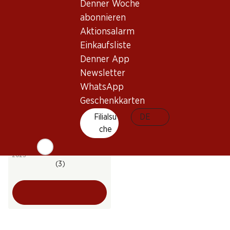
Denner Woche
(62)
(68)
abonnieren
Aktionsalarm
Einkaufsliste
Denner App
Newsletter
WhatsApp
Geschenkkarten
29.70
Filialsu
DE
Flasche: 4.95
che
Luis Felipe Edwards
Terraced Cabernet
Sauvignon Gran Reserva
2023
(3)