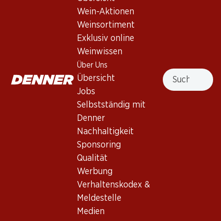
Wein-Aktionen
Weinsortiment
29.70
Flasche: 4.95
Exklusiv online
Luis Felipe Edwards
Weinwissen
Terraced Cabernet
Sauvignon Gran Reserva
2023
Über Uns
Suche
(3)
Übersicht
Jobs
Selbstständig mit
Denner
Nachhaltigkeit
3 Produkten
Sponsoring
Qualität
Werbung
Nach Oben
Verhaltenskodex &
Meldestelle
Medien