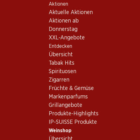
Aktionen
Table Of Content
Home
Weinshop
Wein Sortiment
Zum Hauptinhalt springen
Zum Inhaltsverzeichnis springen
Zum Hauptmenü springen
Aktuelle Aktionen
Cabernet Sauvignon, Chile
Aktionen ab
Donnerstag
Chile
Cabernet Sauvignon
XXL-Angebote
Entdecken
Übersicht
58.80
75.30
Tabak Hits
Flasche: 9.80
Flasche: 12.55
Spirituosen
Concha y Toro Casillero del
Luis Felipe Edwards
Diablo Cabernet Sauvignon
Terraced Cabernet
Zigarren
Reserva
Sauvignon Gran Reserva
2023
2023
Früchte & Gemüse
(19)
(68)
Markenparfums
Grillangebote
Produkte-Highlights
IP-SUISSE Produkte
Weinshop
Übersicht